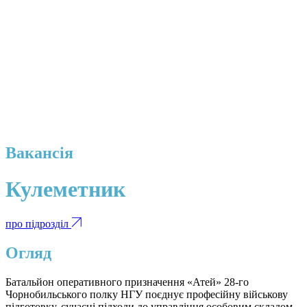
Вакансія
Кулеметник
про підрозділ
Огляд
Батальйон оперативного призначення «Атей» 28-го
Чорнобильського полку НГУ поєднує професійну військову
підготовку, сучасні підходи до управління особовим складом