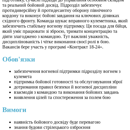
та реальний бойовий досвід. Підрозділ забезпечує
протидиверсійну й протидесантну оборону північного
кордону та виконує бойові завдання на ключових ділянках
східного фронту. Команда шукає вправного кулеметника, який
забезпечить стабільну вогневу підтримку. Ця посада для бійця,
який уміє працювати зі зброєю, тримати концентрацію та
діяти злагоджено з командою. Тут важливі уважність,
дисциплінованість і чітке виконання своєї ролі в бою.
Вакансія бере участь у програмі «Контракт 18-24».
Обов'язки
забезпечення вогневої підтримки підрозділу вогнем з
кулемета
підтримка бойової готовності та обслуговування зброї
дотримання правил безпеки й вогневої дисципліни
взаємодія з командою та виконання бойових завдань
виявлення цілей та спостереження за полем бою
Вимоги
наявність бойового досвіду буде перевагою
знання будови стрілецького озброєння