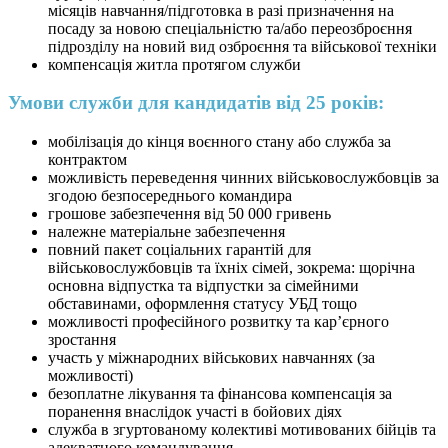
місяців навчання/підготовка в разі призначення на
посаду за новою спеціальністю та/або переозброєння
підрозділу на новий вид озброєння та військової техніки
компенсація житла протягом служби
Умови служби для кандидатів від 25 років:
мобілізація до кінця воєнного стану або служба за
контрактом
можливість переведення чинних військовослужбовців за
згодою безпосереднього командира
грошове забезпечення від 50 000 гривень
належне матеріальне забезпечення
повний пакет соціальних гарантій для
військовослужбовців та їхніх сімей, зокрема: щорічна
основна відпустка та відпустки за сімейними
обставинами, оформлення статусу УБД тощо
можливості професійного розвитку та кар’єрного
зростання
участь у міжнародних військових навчаннях (за
можливості)
безоплатне лікування та фінансова компенсація за
поранення внаслідок участі в бойових діях
служба в згуртованому колективі мотивованих бійців та
адекватного командування