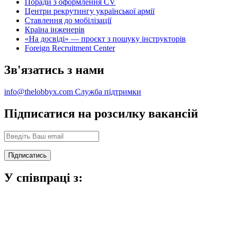
Поради з оформлення CV
Центри рекрутингу української армії
Ставлення до мобілізації
Країна інженерів
«На досвіді» — проєкт з пошуку інструкторів
Foreign Recruitment Center
Зв'язатись з нами
info@thelobbyx.com
Служба підтримки
Підписатися на розсилку вакансій
У співпраці з: