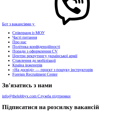
Бот з вакансіями у
Співпраця із МОУ
Часті питання
Про нас
Політика конфіденційності
Поради з оформлення CV
Центри рекрутингу української армії
Ставлення до мобілізації
Країна інженерів
«На досвіді» — проєкт з пошуку інструкторів
Foreign Recruitment Center
Зв'язатись з нами
info@thelobbyx.com
Служба підтримки
Підписатися на розсилку вакансій