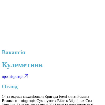
Вакансія
Кулеметник
про підрозділ
Огляд
14-та окрема механізована бригада імені князя Романа
Великого – підрозділ Сухопутних Військ Збройних Сил
України. Бригада створена у 2014 році та дислокується у