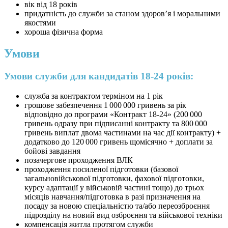
вік від 18 років
придатність до служби за станом здоров’я і моральними
якостями
хороша фізична форма
Умови
Умови служби для кандидатів 18-24 років:
служба за контрактом терміном на 1 рік
грошове забезпечення 1 000 000 гривень за рік
відповідно до програми «Контракт 18-24» (200 000
гривень одразу при підписанні контракту та 800 000
гривень виплат двома частинами на час дії контракту) +
додатково до 120 000 гривень щомісячно + доплати за
бойові завдання
позачергове проходження ВЛК
проходження посиленої підготовки (базової
загальновійськової підготовки, фахової підготовки,
курсу адаптації у військовій частині тощо) до трьох
місяців навчання/підготовка в разі призначення на
посаду за новою спеціальністю та/або переозброєння
підрозділу на новий вид озброєння та військової техніки
компенсація житла протягом служби