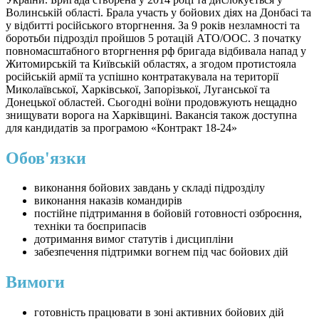
Волинській області. Брала участь у бойових діях на Донбасі та
у відбитті російського вторгнення. За 9 років незламності та
боротьби підрозділ пройшов 5 ротацій АТО/ООС. З початку
повномасштабного вторгнення рф бригада відбивала напад у
Житомирській та Київській областях, а згодом протистояла
російській армії та успішно контратакувала на території
Миколаївської, Харківської, Запорізької, Луганської та
Донецької областей. Сьогодні воїни продовжують нещадно
знищувати ворога на Харківщині. Вакансія також доступна
для кандидатів за програмою «Контракт 18-24»
Обов'язки
виконання бойових завдань у складі підрозділу
виконання наказів командирів
постійне підтримання в бойовій готовності озброєння,
техніки та боєприпасів
дотримання вимог статутів і дисципліни
забезпечення підтримки вогнем під час бойових дій
Вимоги
готовність працювати в зоні активних бойових дій