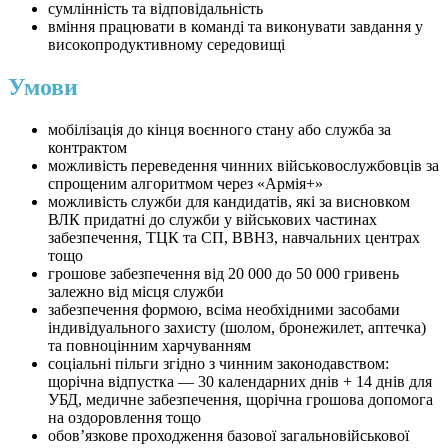
сумлінність та відповідальність
вміння працювати в команді та виконувати завдання у
високопродуктивному середовищі
Умови
мобілізація до кінця воєнного стану або служба за
контрактом
можливість переведення чинних військовослужбовців за
спрощеним алгоритмом через «Армія+»
можливість служби для кандидатів, які за висновком
ВЛК придатні до служби у військових частинах
забезпечення, ТЦК та СП, ВВНЗ, навчальних центрах
тощо
грошове забезпечення від 20 000 до 50 000 гривень
залежно від місця служби
забезпечення формою, всіма необхідними засобами
індивідуального захисту (шолом, бронежилет, аптечка)
та повноцінним харчуванням
соціальні пільги згідно з чинним законодавством:
щорічна відпустка — 30 календарних днів + 14 днів для
УБД, медичне забезпечення, щорічна грошова допомога
на оздоровлення тощо
обов’язкове проходження базової загальновійськової