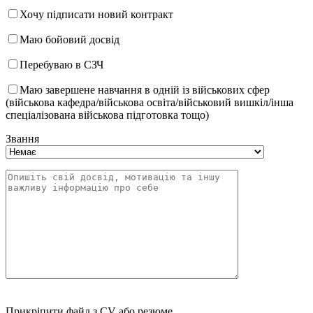
Хочу підписати новий контракт
Маю бойовий досвід
Перебуваю в СЗЧ
Маю завершене навчання в одній із військових сфер
(військова кафедра/військова освіта/військовий вишкіл/інша
спеціалізована військова підготовка тощо)
Звання
Прикріпити файл з CV або резюме