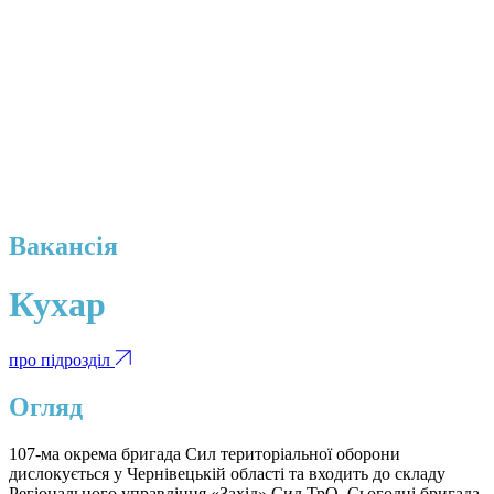
Вакансія
Кухар
про підрозділ
Огляд
107-ма окрема бригада Сил територіальної оборони
дислокується у Чернівецькій області та входить до складу
Регіонального управління «Захід» Сил ТрО. Сьогодні бригада