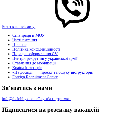
Бот з вакансіями у
Співпраця із МОУ
Часті питання
Про нас
Політика конфіденційності
Поради з оформлення CV
Центри рекрутингу української армії
Ставлення до мобілізації
Країна інженерів
«На досвіді» — проєкт з пошуку інструкторів
Foreign Recruitment Center
Зв'язатись з нами
info@thelobbyx.com
Служба підтримки
Підписатися на розсилку вакансій