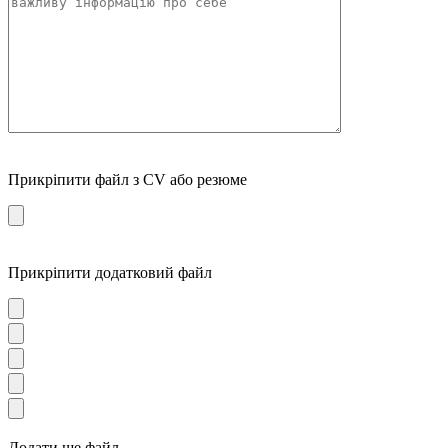
Прикріпити файл з CV або резюме
Прикріпити додатковий файл
Додати ще файл