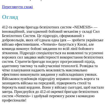
Переглянути схожі
Огляд
412-та окрема бригада безпілотних систем «NEMESIS» —
інноваційний, злагоджений бойовий механізм у складі Сил
Безпілотних Систем. Це підрозділ, сформований з
добровольців, яких об’єднала одна ідея — зробити українське
військо ефективнішим. «Nemesis» базується у Києві, але
команда виконує бойові завдання по всій лінії бойового
зіткнення. Підрозділ спеціалізується на виявленні та усуненні
ворожих сил завдяки майстерності використання безпілотних
систем. Стратегія бригади поєднує прогресивний підхід,
адаптивну тактику та найсучасніші технології. Розвідка та
чітке планування надають можливість максимально
ефективно виконувати завдання у найскладніших умовах.
Військовослужбовців підрозділу вправно нищать ворога та
захищають війська на передовій, підкорюють стихії та
бережуть наші кордони. Вони у війську сьогодні, щоб настало
завтра. Приєднуйся до 412-ої окремої бригади безпілотних
систем «Nemesis» і здобувай перемогу разом з командою
професіоналів!