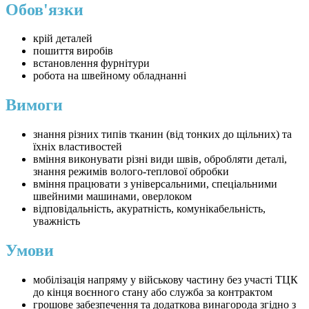
Обов'язки
крій деталей
пошиття виробів
встановлення фурнітури
робота на швейному обладнанні
Вимоги
знання різних типів тканин (від тонких до щільних) та
їхніх властивостей
вміння виконувати різні види швів, обробляти деталі,
знання режимів волого-теплової обробки
вміння працювати з універсальними, спеціальними
швейними машинами, оверлоком
відповідальність, акуратність, комунікабельність,
уважність
Умови
мобілізація напряму у військову частину без участі ТЦК
до кінця воєнного стану або служба за контрактом
грошове забезпечення та додаткова винагорода згідно з