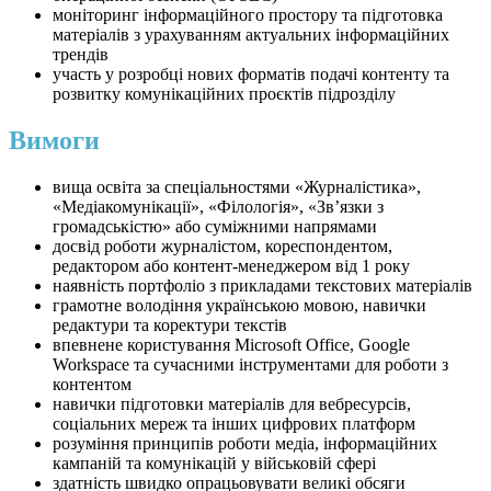
моніторинг інформаційного простору та підготовка
матеріалів з урахуванням актуальних інформаційних
трендів
участь у розробці нових форматів подачі контенту та
розвитку комунікаційних проєктів підрозділу
Вимоги
вища освіта за спеціальностями «Журналістика»,
«Медіакомунікації», «Філологія», «Зв’язки з
громадськістю» або суміжними напрямами
досвід роботи журналістом, кореспондентом,
редактором або контент-менеджером від 1 року
наявність портфоліо з прикладами текстових матеріалів
грамотне володіння українською мовою, навички
редактури та коректури текстів
впевнене користування Microsoft Office, Google
Workspace та сучасними інструментами для роботи з
контентом
навички підготовки матеріалів для вебресурсів,
соціальних мереж та інших цифрових платформ
розуміння принципів роботи медіа, інформаційних
кампаній та комунікацій у військовій сфері
здатність швидко опрацьовувати великі обсяги