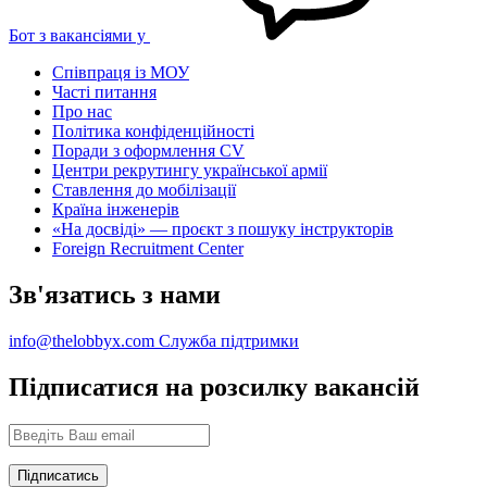
Бот з вакансіями у
Співпраця із МОУ
Часті питання
Про нас
Політика конфіденційності
Поради з оформлення CV
Центри рекрутингу української армії
Ставлення до мобілізації
Країна інженерів
«На досвіді» — проєкт з пошуку інструкторів
Foreign Recruitment Center
Зв'язатись з нами
info@thelobbyx.com
Служба підтримки
Підписатися на розсилку вакансій