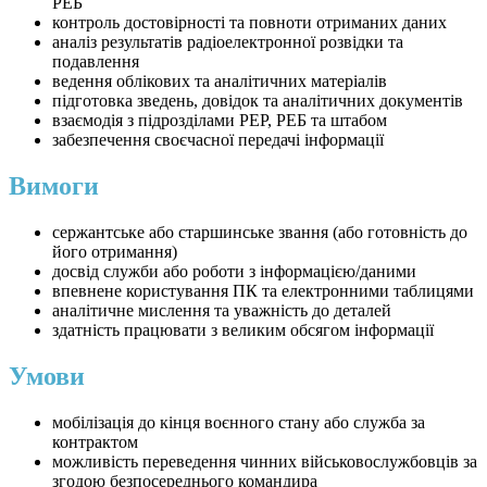
РЕБ
контроль достовірності та повноти отриманих даних
аналіз результатів радіоелектронної розвідки та
подавлення
ведення облікових та аналітичних матеріалів
підготовка зведень, довідок та аналітичних документів
взаємодія з підрозділами РЕР, РЕБ та штабом
забезпечення своєчасної передачі інформації
Вимоги
сержантське або старшинське звання (або готовність до
його отримання)
досвід служби або роботи з інформацією/даними
впевнене користування ПК та електронними таблицями
аналітичне мислення та уважність до деталей
здатність працювати з великим обсягом інформації
Умови
мобілізація до кінця воєнного стану або служба за
контрактом
можливість переведення чинних військовослужбовців за
згодою безпосереднього командира