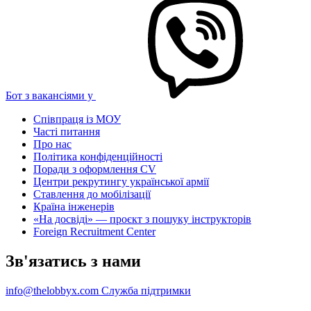
Бот з вакансіями у
Співпраця із МОУ
Часті питання
Про нас
Політика конфіденційності
Поради з оформлення CV
Центри рекрутингу української армії
Ставлення до мобілізації
Країна інженерів
«На досвіді» — проєкт з пошуку інструкторів
Foreign Recruitment Center
Зв'язатись з нами
info@thelobbyx.com
Служба підтримки