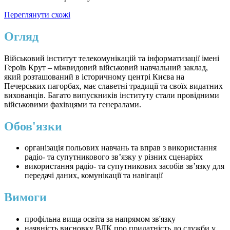
Переглянути схожі
Огляд
Військовий інститут телекомунікацій та інформатизації імені
Героїв Крут – міжвидовий військовий навчальний заклад,
який розташований в історичному центрі Києва на
Печерських пагорбах, має славетні традиції та своїх видатних
вихованців. Багато випускників інституту стали провідними
військовими фахівцями та генералами.
Обов'язки
організація польових навчань та вправ з використання
радіо- та супутникового зв’язку у різних сценаріях
використання радіо- та супутникових засобів зв’язку для
передачі даних, комунікації та навігації
Вимоги
профільна вища освіта за напрямом зв'язку
наявність висновку ВЛК про придатність до служби у