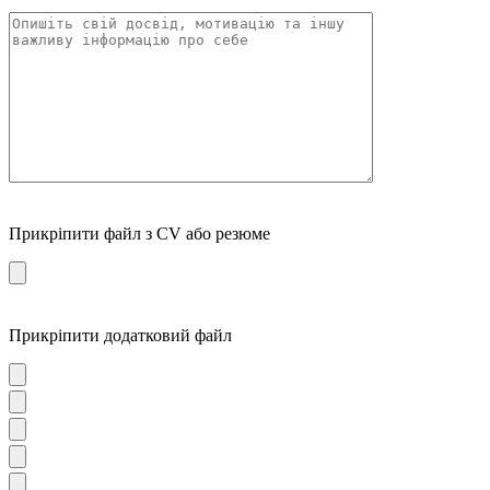
Прикріпити файл з CV або резюме
Прикріпити додатковий файл