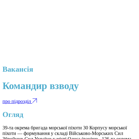
Вакансія
Командир взводу
про підрозділ
Огляд
39-та окрема бригада морської піхоти 30 Корпусу морської
піхоти — формування у складі Військово-Морських Сил
Збройних Сил України у місті Одеса (раніше - 126-та окрема