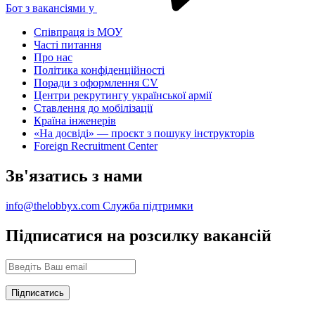
Бот з вакансіями у
Співпраця із МОУ
Часті питання
Про нас
Політика конфіденційності
Поради з оформлення CV
Центри рекрутингу української армії
Ставлення до мобілізації
Країна інженерів
«На досвіді» — проєкт з пошуку інструкторів
Foreign Recruitment Center
Зв'язатись з нами
info@thelobbyx.com
Служба підтримки
Підписатися на розсилку вакансій