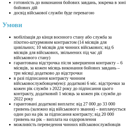
готовність до виконання бойових завдань, зокрема в зоні
бойових дій
досвід військової служби буде перевагою
Умови
мобілізація до кінця воєнного стану або служба за
піхотно-штурмовим контрактом (14 місяців для
цивільних; 10 місяців для чинних військових; від 6
місяців для військових, звільнених під час дії
військового стану)
гарантована відстрочка після завершення контракту – 6
місяців, за кожен місяць виконання бойових завдань –
три місяці додатково до відстрочки
в разі підписання контракту чинним
військовослужбовцем(ею): додаткові 6 міс. відстрочки за
кожен рік служби з 2022 року до підписання цього
контракту, додатковий 1 місяць за кожен рік служби до
2022 року
гарантовані додаткові виплати: від 27 000 до 33 000
гривень (залежно від військового звання) – виплачується
один раз на рік за підписання контракту; від 20 000
гривень на рік – виплата на оздоровлення
можливість переведення чинних військовослужбовців