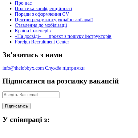
Про нас
Політика конфіденційності
Поради з оформлення CV
Центри рекрутингу української армії
Ставлення до мобілізації
Країна інженерів
«На досвіді» — проєкт з пошуку інструкторів
Foreign Recruitment Center
Зв'язатись з нами
info@thelobbyx.com
Служба підтримки
Підписатися на розсилку вакансій
У співпраці з: