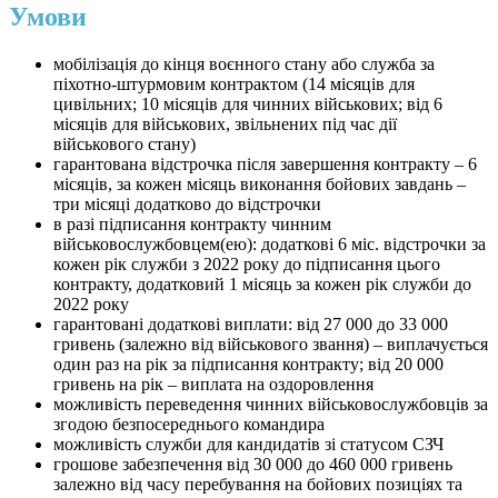
Умови
мобілізація до кінця воєнного стану або служба за
піхотно-штурмовим контрактом (14 місяців для
цивільних; 10 місяців для чинних військових; від 6
місяців для військових, звільнених під час дії
військового стану)
гарантована відстрочка після завершення контракту – 6
місяців, за кожен місяць виконання бойових завдань –
три місяці додатково до відстрочки
в разі підписання контракту чинним
військовослужбовцем(ею): додаткові 6 міс. відстрочки за
кожен рік служби з 2022 року до підписання цього
контракту, додатковий 1 місяць за кожен рік служби до
2022 року
гарантовані додаткові виплати: від 27 000 до 33 000
гривень (залежно від військового звання) – виплачується
один раз на рік за підписання контракту; від 20 000
гривень на рік – виплата на оздоровлення
можливість переведення чинних військовослужбовців за
згодою безпосереднього командира
можливість служби для кандидатів зі статусом СЗЧ
грошове забезпечення від 30 000 до 460 000 гривень
залежно від часу перебування на бойових позиціях та