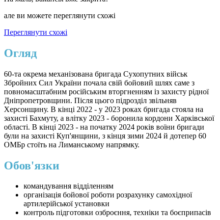
але ви можете переглянути схожі
Переглянути схожі
Огляд
60-та окрема механізована бригада Сухопутних військ
Збройних Сил України почала свій бойовий шлях саме з
повномасштабним російським вторгненням із захисту рідної
Дніпропетровщини. Після цього підрозділ звільняв
Херсонщину. В кінці 2022 - у 2023 роках бригада стояла на
захисті Бахмуту, а влітку 2023 - боронила кордони Харківської
області. В кінці 2023 - на початку 2024 років воїни бригади
були на захисті Куп'янщини, з кінця зими 2024 й дотепер 60
ОМБр стоїть на Лиманському напрямку.
Обов'язки
командування відділенням
організація бойової роботи розрахунку самохідної
артилерійської установки
контроль підготовки озброєння, техніки та боєприпасів