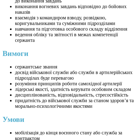
до виконання завдань
виконання вогневих завдань відповідно до бойових
наказів
взаємодія з командиром взводу, розвідкою,
коригувальниками та суміжними підрозділами
навчання та підготовка особового складу відділення
ведення обліку та звітності в межах компетенції
сержанта
Вимоги
сержантське звання
досвід військової служби або служби в артилерійських
підрозділах буде перевагою
розуміння принципів роботи самохідної артилерії
лідерські якості, здатність керувати особовим складом
дисциплінованість, відповідальність, стресостійкість
придатність до військової служби за станом здоров’я та
морально-психологічними якостями
Умови
мобілізація до кінця воєнного стану або служба за
контрактом