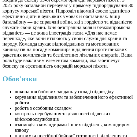
2025 року батальйон перебуває у прямому підпорядкуванні 30
корпусу морської піхоти. Підрозділ відомий своєю здатністю
ефективно діяти в будь-яких умовах й обставинах. Бійці
батальйону — це справжні воїни, які з гордістю та відданістю
служать своїй країні. Їхня безстрашна воля й безкомпромісна
відданість — це жива ілюстрація гасла «Для нас немає
перешкод», яке вони втілюють у своїй службі для країни та
народу. Команда шукає відповідальних та мотивованих
кандидатів на посаду командира відділення протитанкових
ракетних комплексів та безпілотних літальних апаратів. Ваша
роль буде важливим елементом команди, яка забезпечує
безпеку та ефективність операцій морської піхоти.
Обов'язки
виконання бойових завдань у складі підрозділу
керування відділенням та забезпечення його ефективної
роботи
робота з особовим складом
контроль перебування та діяльності підлеглих
військовослужбовців
взаємодія з командирами інших відділень, командиром
взводу
підтримка постійної бойової готовності відділення та