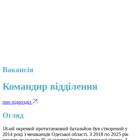
Вакансія
Командир відділення
про підрозділ
Огляд
18-ий окремий протитанковий батальйон був створений у
2014 році з мешканців Одеської області. З 2018 по 2025 рік
входив до складу 35-ої окремої бригади морської піхоти. З