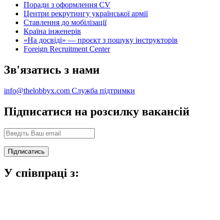
Поради з оформлення CV
Центри рекрутингу української армії
Ставлення до мобілізації
Країна інженерів
«На досвіді» — проєкт з пошуку інструкторів
Foreign Recruitment Center
Зв'язатись з нами
info@thelobbyx.com
Служба підтримки
Підписатися на розсилку вакансій
У співпраці з: