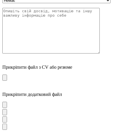
Прикріпити файл з CV або резюме
Прикріпити додатковий файл