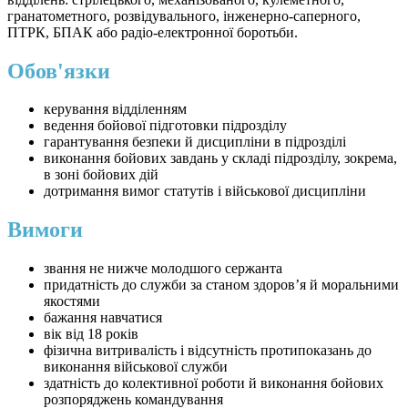
гранатометного, розвідувального, інженерно-саперного,
ПТРК, БПАК або радіо-електронної боротьби.
Обов'язки
керування відділенням
ведення бойової підготовки підрозділу
гарантування безпеки й дисципліни в підрозділі
виконання бойових завдань у складі підрозділу, зокрема,
в зоні бойових дій
дотримання вимог статутів і військової дисципліни
Вимоги
звання не нижче молодшого сержанта
придатність до служби за станом здоров’я й моральними
якостями
бажання навчатися
вік від 18 років
фізична витривалість і відсутність протипоказань до
виконання військової служби
здатність до колективної роботи й виконання бойових
розпоряджень командування