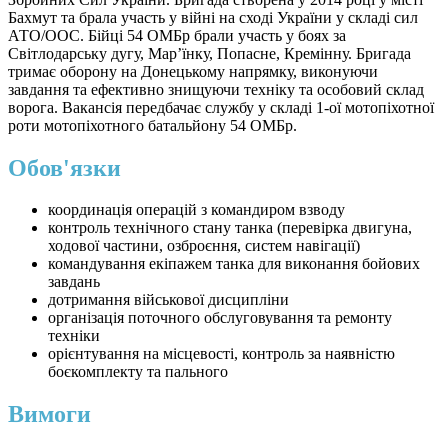
Бахмут та брала участь у війні на сході України у складі сил
АТО/ООС. Бійці 54 ОМБр брали участь у боях за
Світлодарську дугу, Мар’їнку, Попасне, Кремінну. Бригада
тримає оборону на Донецькому напрямку, виконуючи
завдання та ефективно знищуючи техніку та особовий склад
ворога. Вакансія передбачає службу у складі 1-ої мотопіхотної
роти мотопіхотного батальйону 54 ОМБр.
Обов'язки
координація операцій з командиром взводу
контроль технічного стану танка (перевірка двигуна,
ходової частини, озброєння, систем навігації)
командування екіпажем танка для виконання бойових
завдань
дотримання військової дисципліни
організація поточного обслуговування та ремонту
техніки
орієнтування на місцевості, контроль за наявністю
боєкомплекту та пального
Вимоги