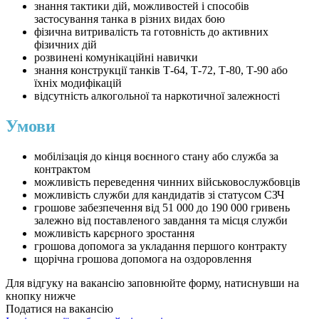
знання тактики дій, можливостей і способів
застосування танка в різних видах бою
фізична витривалість та готовність до активних
фізичних дій
розвинені комунікаційні навички
знання конструкції танків Т-64, Т-72, Т-80, Т-90 або
їхніх модифікацій
відсутність алкогольної та наркотичної залежності
Умови
мобілізація до кінця воєнного стану або служба за
контрактом
можливість переведення чинних військовослужбовців
можливість служби для кандидатів зі статусом СЗЧ
грошове забезпечення від 51 000 до 190 000 гривень
залежно від поставленого завдання та місця служби
можливість карєрного зростання
грошова допомога за укладання першого контракту
щорічна грошова допомога на оздоровлення
Для відгуку на вакансію заповнюйте форму, натиснувши на
кнопку нижче
Податися на вакансію