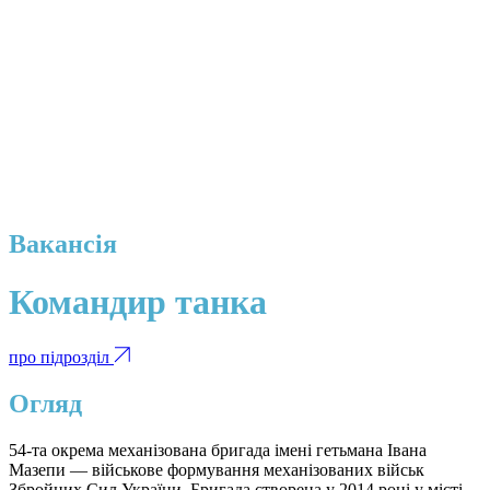
Вакансія
Командир танка
про підрозділ
Огляд
54-та окрема механізована бригада імені гетьмана Івана
Мазепи — військове формування механізованих військ
Збройних Сил України. Бригада створена у 2014 році у місті