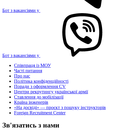
Бот з вакансіями у
Бот з вакансіями у
Співпраця із МОУ
Часті питання
Про нас
Політика конфіденційності
Поради з оформлення CV
Центри рекрутингу української армії
Ставлення до мобілізації
Країна інженерів
«На досвіді» — проєкт з пошуку інструкторів
Foreign Recruitment Center
Зв'язатись з нами