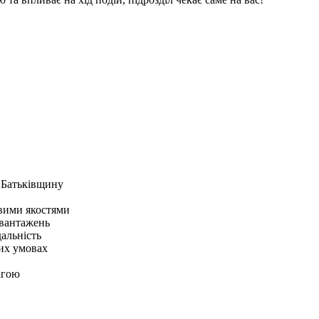
 Батьківщину
овими якостями
авантажень
дальність
вих умовах
агою