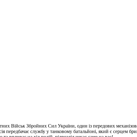
утних Військ Збройних Сил України, один із передових механізо
ія передбачає службу у танковому батальйоні, який є серцем бр
та впливає на хід подій, підрозділ чекає саме на вас!