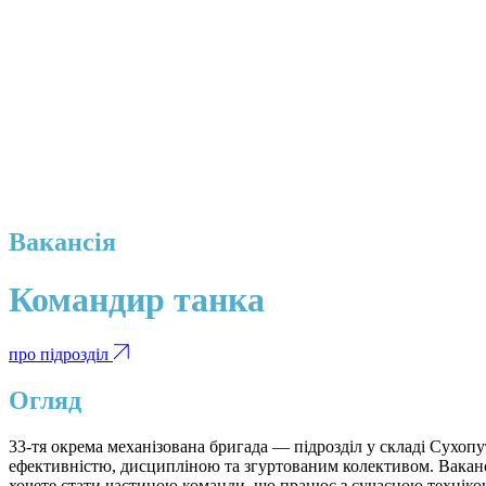
Вакансія
Командир танка
про підрозділ
Огляд
33-тя окрема механізована бригада — підрозділ у складі Сухоп
ефективністю, дисципліною та згуртованим колективом. Ваканс
хочете стати частиною команди, що працює з сучасною технікою 