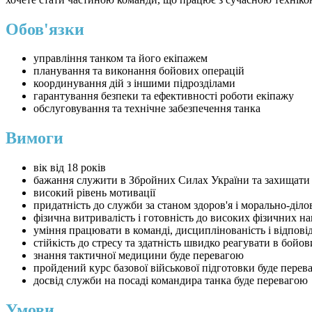
Обов'язки
управління танком та його екіпажем
планування та виконання бойових операцій
координування дій з іншими підрозділами
гарантування безпеки та ефективності роботи екіпажу
обслуговування та технічне забезпечення танка
Вимоги
вік від 18 років
бажання служити в Збройних Силах України та захищати
високий рівень мотивації
придатність до служби за станом здоров'я і морально-діл
фізична витривалість і готовність до високих фізичних н
уміння працювати в команді, дисциплінованість і відпові
стійкість до стресу та здатність швидко реагувати в бойо
знання тактичної медицини буде перевагою
пройдений курс базової військової підготовки буде перев
досвід служби на посаді командира танка буде перевагою
Умови