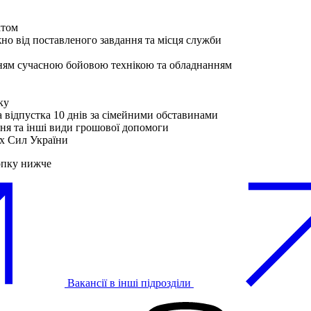
ктом
жно від поставленого завдання та місця служби
енням сучасною бойовою технікою та обладнанням
ку
а відпустка 10 днів за сімейними обставинами
ня та інші види грошової допомоги
их Сил України
опку нижче
Вакансії в інші підрозділи