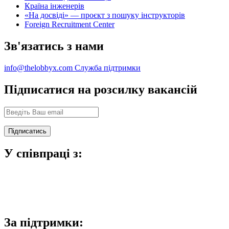
Країна інженерів
«На досвіді» — проєкт з пошуку інструкторів
Foreign Recruitment Center
Зв'язатись з нами
info@thelobbyx.com
Служба підтримки
Підписатися на розсилку вакансій
У співпраці з:
За підтримки: