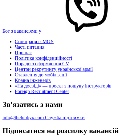
Бот з вакансіями у
Співпраця із МОУ
Часті питання
Про нас
Політика конфіденційності
Поради з оформлення CV
Центри рекрутингу української армії
Ставлення до мобілізації
Країна інженерів
«На досвіді» — проєкт з пошуку інструкторів
Foreign Recruitment Center
Зв'язатись з нами
info@thelobbyx.com
Служба підтримки
Підписатися на розсилку вакансій