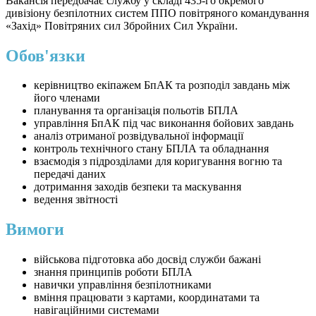
Вакансія передбачає службу у складі 435-го окремого
дивізіону безпілотних систем ППО повітряного командування
«Захід» Повітряних сил Збройних Сил України.
Обов'язки
керівництво екіпажем БпАК та розподіл завдань між
його членами
планування та організація польотів БПЛА
управління БпАК під час виконання бойових завдань
аналіз отриманої розвідувальної інформації
контроль технічного стану БПЛА та обладнання
взаємодія з підрозділами для коригування вогню та
передачі даних
дотримання заходів безпеки та маскування
ведення звітності
Вимоги
військова підготовка або досвід служби бажані
знання принципів роботи БПЛА
навички управління безпілотниками
вміння працювати з картами, координатами та
навігаційними системами