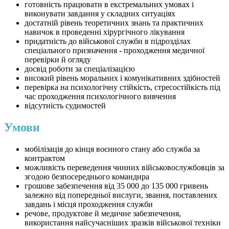
готовність працювати в екстремальних умовах і
виконувати завдання у складних ситуаціях
достатній рівень теоретичних знань та практичних
навичок в проведенні хірургічного лікування
придатність до військової служби в підрозділах
спеціального призначення - проходження медичної
перевірки й огляду
досвід роботи за спеціалізацією
високий рівень моральних і комунікативних здібностей
перевірка на психологічну стійкість, стресостійкість під
час проходження психологічного вивчення
відсутність судимостей
Умови
мобілізація до кінця воєнного стану або служба за
контрактом
можливість переведення чинних військовослужбовців за
згодою безпосереднього командира
грошове забезпечення від 35 000 до 135 000 гривень
залежно від попередньої вислуги, звання, поставлених
завдань і місця проходження служби
речове, продуктове й медичне забезпечення,
використання найсучасніших зразків військової техніки