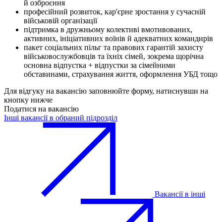
й озброєння
професійний розвиток, кар'єрне зростання у сучасній
військовій організації
підтримка в дружньому колективі вмотивованих,
активних, ініціативних воїнів й адекватних командирів
пакет соціальних пільг та правових гарантій захисту
військовослужбовців та їхніх сімей, зокрема щорічна
основна відпустка + відпустки за сімейними
обставинами, страхування життя, оформлення УБД тощо
Для відгуку на вакансію заповнюйте форму, натиснувши на
кнопку нижче
Податися на вакансію
Інші вакансії в обраний підрозділ
Вакансії в інші