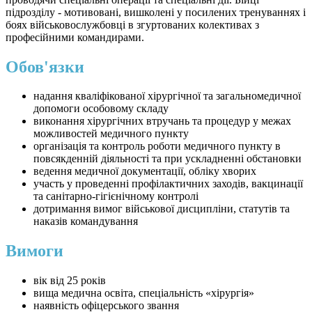
підрозділу - мотивовані, вишколені у посилених тренуваннях і
боях військовослужбовці в згуртованих колективах з
професійними командирами.
Обов'язки
надання кваліфікованої хірургічної та загальномедичної
допомоги особовому складу
виконання хірургічних втручань та процедур у межах
можливостей медичного пункту
організація та контроль роботи медичного пункту в
повсякденній діяльності та при ускладненні обстановки
ведення медичної документації, обліку хворих
участь у проведенні профілактичних заходів, вакцинації
та санітарно-гігієнічному контролі
дотримання вимог військової дисципліни, статутів та
наказів командування
Вимоги
вік від 25 років
вища медична освіта, спеціальність «хірургія»
наявність офіцерського звання