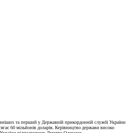
тивніших та перший у Державній прикордонній службі України
 сягає 60 мільйонів доларів. Керівництво держави високо
ой України підполковник Дмитро Олексюк.