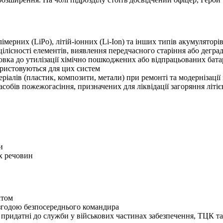
лімерних (LiPo), літій-іонних (Li-Ion) та інших типів акумулято
лісності елементів, виявлення передчасного старіння або деград
отовка до утилізації хімічно пошкоджених або відпрацьованих бат
ористовуються для цих систем
еріалів (пластик, композити, метали) при ремонті та модернізаці
асобів пожежогасіння, призначених для ліквідації загоряння літі
и
х речовин
ктом
згодою безпосереднього командира
 придатні до служби у військових частинах забезпечення, ТЦК 