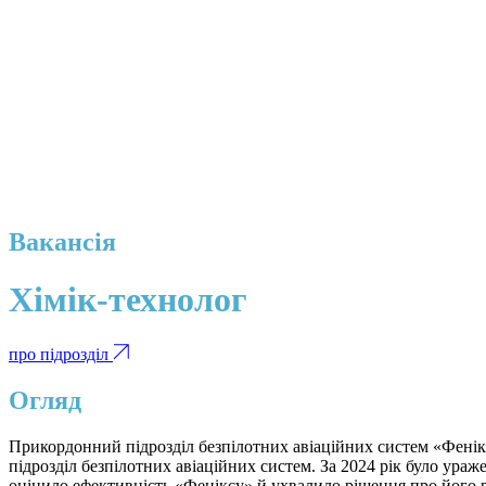
Вакансія
Хімік-технолог
про підрозділ
Огляд
Прикордонний підрозділ безпілотних авіаційних систем «Фенік
підрозділ безпілотних авіаційних систем. За 2024 рік було ураж
оцінило ефективність «Феніксу» й ухвалило рішення про його 