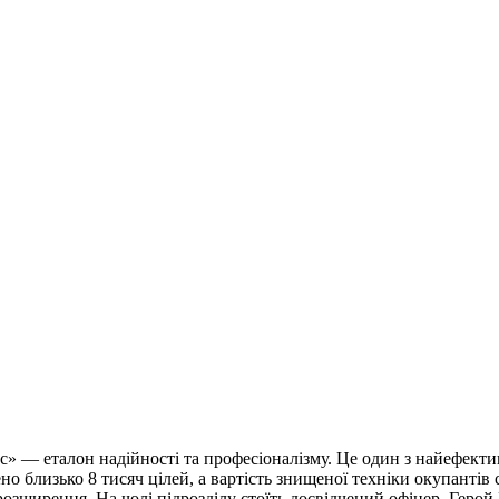
с» — еталон надійності та професіоналізму. Це один з найефек
ено близько 8 тисяч цілей, а вартість знищеної техніки окупантів
розширення. На чолі підрозділу стоїть досвідчений офіцер, Гер