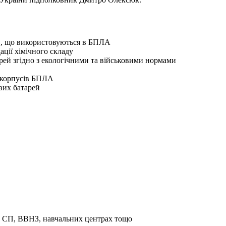
рів, що використовуються в БПЛА
ації хімічного складу
арей згідно з екологічними та військовими нормами
ї корпусів БПЛА
євих батарей
та СП, ВВНЗ, навчальних центрах тощо