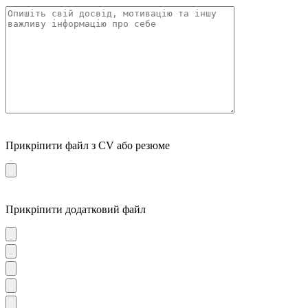
Прикріпити файл з CV або резюме
Прикріпити додатковий файл