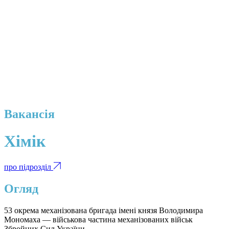
Вакансія
Хімік
про підрозділ
Огляд
53 окрема механізована бригада імені князя Володимира
Мономаха — військова частина механізованих військ
Збройних Сил України.