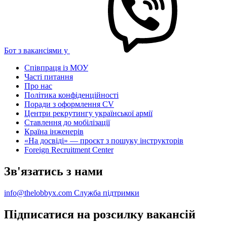
Бот з вакансіями у
Співпраця із МОУ
Часті питання
Про нас
Політика конфіденційності
Поради з оформлення CV
Центри рекрутингу української армії
Ставлення до мобілізації
Країна інженерів
«На досвіді» — проєкт з пошуку інструкторів
Foreign Recruitment Center
Зв'язатись з нами
info@thelobbyx.com
Служба підтримки
Підписатися на розсилку вакансій