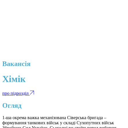
Вакансія
Хімік
про підрозділ
Огляд
1-ша окрема важка механізована Сіверська бригада –
формування танкових військ у складі Сухопутних військ
Збройних Сил України. Сьогодні ви стоїте перед вибором,