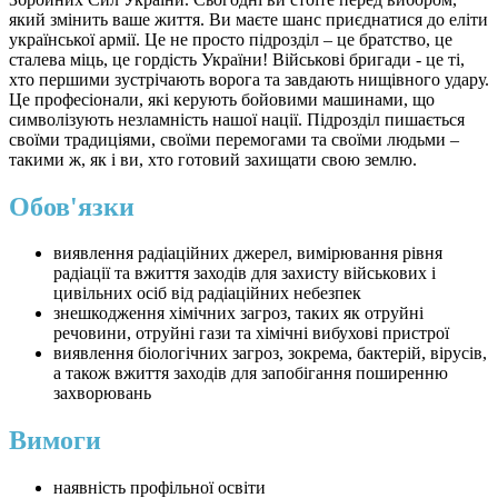
який змінить ваше життя. Ви маєте шанс приєднатися до еліти
української армії. Це не просто підрозділ – це братство, це
сталева міць, це гордість України! Військові бригади - це ті,
хто першими зустрічають ворога та завдають нищівного удару.
Це професіонали, які керують бойовими машинами, що
символізують незламність нашої нації. Підрозділ пишається
своїми традиціями, своїми перемогами та своїми людьми –
такими ж, як і ви, хто готовий захищати свою землю.
Обов'язки
виявлення радіаційних джерел, вимірювання рівня
радіації та вжиття заходів для захисту військових і
цивільних осіб від радіаційних небезпек
знешкодження хімічних загроз, таких як отруйні
речовини, отруйні гази та хімічні вибухові пристрої
виявлення біологічних загроз, зокрема, бактерій, вірусів,
а також вжиття заходів для запобігання поширенню
захворювань
Вимоги
наявність профільної освіти