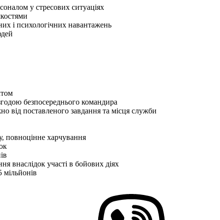
рсоналом у стресових ситуаціях
якостями
чних і психологічних навантажень
юдей
ктом
згодою безпосереднього командира
жно від поставленого завдання та місця служби
у, повноцінне харчування
ок
ів
ня внаслідок участі в бойових діях
5 мільйонів