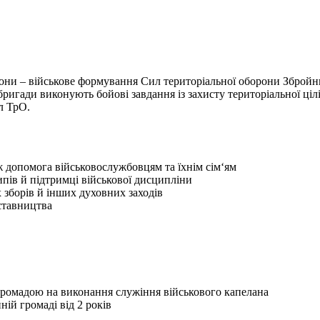
рони – військове формування Сил територіальної оборони Збройни
ригади виконують бойові завдання із захисту територіальної цілі
л ТрО.
ж допомога військовослужбовцям та їхнім сім‘ям
пів й підтримці військової дисципліни
 зборів й інших духовних заходів
ставництва
ромадою на виконання служіння військового капелана
ній громаді від 2 років