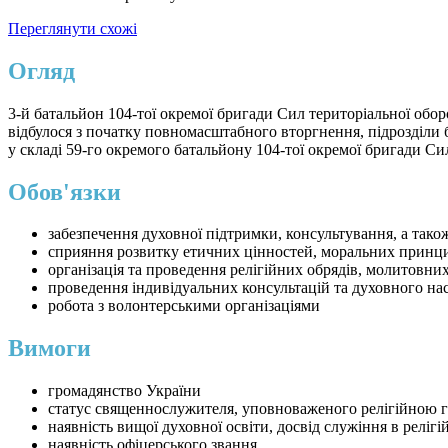
Переглянути схожі
Огляд
3-й батальйон 104-тої окремої бригади Сил територіальної обо
відбулося з початку повномасштабного вторгнення, підрозділи б
у складі 59-го окремого батальйону 104-тої окремої бригади Си
Обов'язки
забезпечення духовної підтримки, консультування, а тако
сприяння розвитку етичних цінностей, моральних принци
організація та проведення релігійних обрядів, молитовних
проведення індивідуальних консультацій та духовного на
робота з волонтерськими організаціями
Вимоги
громадянство України
статус священнослужителя, уповноваженого релігійною г
наявність вищої духовної освіти, досвід служіння в релігій
наявність офіцерського звання