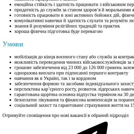
емоційна стійкість і здатність працювати з військовим пе
придатність до служби за станом здоров‘я й моральними 
готовність працювати в зоні активних бойових дій, фізи
комунікативні навички й здатність слухати та розуміти л
знання й розуміння релігійних традицій та практик
хороша фізична підготовка буде перевагою
Умови
мобілізація до кінця воєнного стану або служба за контра
можливість переведення чинних військовослужбовців за 
грошове забезпечення від 23 000 до 126 000 гривень зале
одноразова виплата при підписанні першого контракту
навчання як в Україні, так і за кордоном
забезпечення формою та засобами індивідуального захист
перспектива кар’єрного росту, розвиток лідерських навич
гарантована щорічна основна відпустка терміном на 30 дн
безоплатне лікування та фінансова компенсація за поранен
соціальний захист та гарантоване страхування життя на 1
Отримуйте сповіщення про нові вакансії в обраний підрозділ