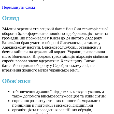
Переглянути схожі
Огляд
244-тий окремий стрілецький батальйон Сил територіальної
оборони було сформовано повністю з добровольців - киян та
громадян, які проживали у Києві до 24 лютого 2022 року.
Батальйон брав участь в обороні Лисичанська, а також у
Харківському наступі. Військовослужбовці батальйону з
боями вийшли на державний кордон України, визволивши
місто Вовчанськ. Впродовж трьох місяців підрозділ відбивав
спроби ворога знову вдертися на Харківщину. Також
батальйон тримав оборону у Серебрянському лісі, не
втративши жодного метра української землі.
Обов'язки
забезпечення духовної підтримки, консультування, а
також допомога військовослужбовцям та їхнім сім’ям
сприяння розвитку етичних цінностей, моральних
принципів й підтримці військової дисципліни
організація та проведення релігійних обрядів,