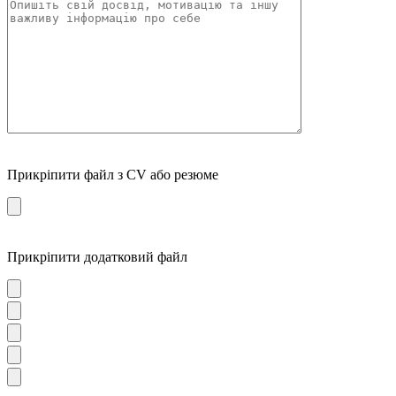
Прикріпити файл з CV або резюме
Прикріпити додатковий файл