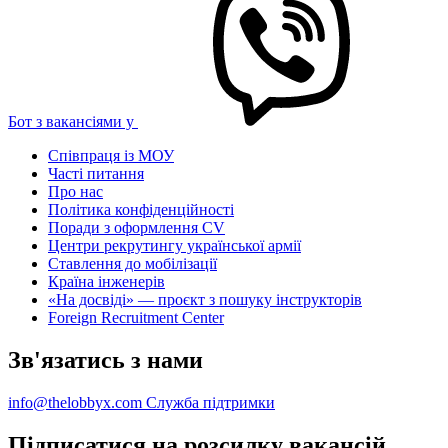
Бот з вакансіями у
Співпраця із МОУ
Часті питання
Про нас
Політика конфіденційності
Поради з оформлення CV
Центри рекрутингу української армії
Ставлення до мобілізації
Країна інженерів
«На досвіді» — проєкт з пошуку інструкторів
Foreign Recruitment Center
Зв'язатись з нами
info@thelobbyx.com
Служба підтримки
Підписатися на розсилку вакансій