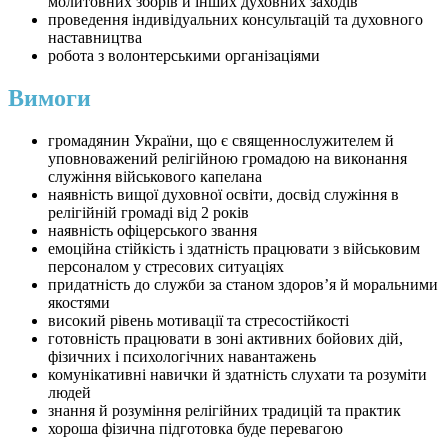
молитовних зборів й інших духовних заходів
проведення індивідуальних консультацій та духовного
наставництва
робота з волонтерськими організаціями
Вимоги
громадянин України, що є священнослужителем й
уповноважений релігійною громадою на виконання
служіння військового капелана
наявність вищої духовної освіти, досвід служіння в
релігійній громаді від 2 років
наявність офіцерського звання
емоційна стійкість і здатність працювати з військовим
персоналом у стресових ситуаціях
придатність до служби за станом здоров’я й моральними
якостями
високий рівень мотивації та стресостійкості
готовність працювати в зоні активних бойових дій,
фізичних і психологічних навантажень
комунікативні навички й здатність слухати та розуміти
людей
знання й розуміння релігійних традицій та практик
хороша фізична підготовка буде перевагою