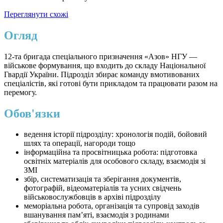
Переглянути схожі
Огляд
12-та бригада спеціального призначення «Азов» НГУ —
військове формування, що входить до складу Національної
Гвардії України. Підрозділ збирає команду вмотивованих
спеціалістів, які готові бути прикладом та працювати разом на
перемогу.
Обов'язки
ведення історії підрозділу: хронологія подій, бойовий
шлях та операції, нагороди тощо
інформаційна та просвітницька робота: підготовка
освітніх матеріалів для особового складу, взаємодія зі
ЗМІ
збір, систематизація та зберігання документів,
фотографій, відеоматеріалів та усних свідчень
військовослужбовців в архіві підрозділу
меморіальна робота, організація та супровід заходів
вшанування памʼяті, взаємодія з родинами