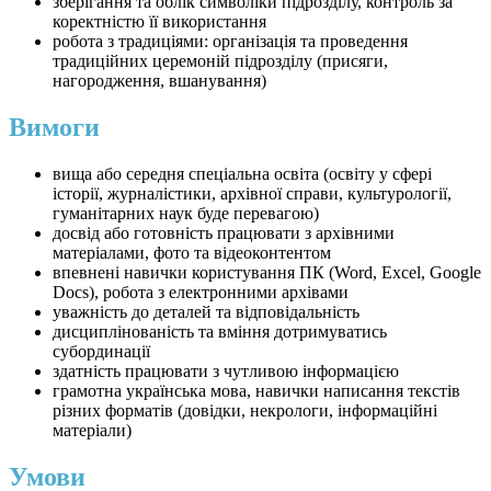
зберігання та облік символіки підрозділу, контроль за
коректністю її використання
робота з традиціями: організація та проведення
традиційних церемоній підрозділу (присяги,
нагородження, вшанування)
Вимоги
вища або середня спеціальна освіта (освіту у сфері
історії, журналістики, архівної справи, культурології,
гуманітарних наук буде перевагою)
досвід або готовність працювати з архівними
матеріалами, фото та відеоконтентом
впевнені навички користування ПК (Word, Excel, Google
Docs), робота з електронними архівами
уважність до деталей та відповідальність
дисциплінованість та вміння дотримуватись
субординації
здатність працювати з чутливою інформацією
грамотна українська мова, навички написання текстів
різних форматів (довідки, некрологи, інформаційні
матеріали)
Умови