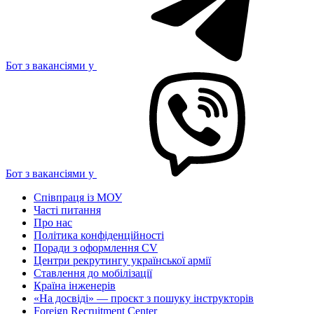
Бот з вакансіями у
Бот з вакансіями у
Співпраця із МОУ
Часті питання
Про нас
Політика конфіденційності
Поради з оформлення CV
Центри рекрутингу української армії
Ставлення до мобілізації
Країна інженерів
«На досвіді» — проєкт з пошуку інструкторів
Foreign Recruitment Center