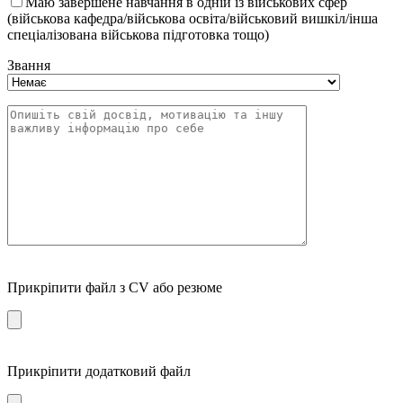
Маю завершене навчання в одній із військових сфер
(військова кафедра/військова освіта/військовий вишкіл/інша
спеціалізована військова підготовка тощо)
Звання
Прикріпити файл з CV або резюме
Прикріпити додатковий файл