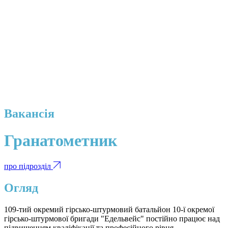
Вакансія
Гранатометник
про підрозділ
Огляд
109-тий окремий гірсько-штурмовий батальйон 10-ї окремої
гірсько-штурмової бригади "Едельвейс" постійно працює над
підвищенням кваліфікації та професійного рівня