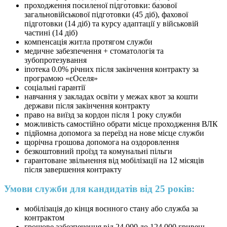
проходження посиленої підготовки: базової
загальновійськової підготовки (45 діб), фахової
підготовки (14 діб) та курсу адаптації у військовій
частині (14 діб)
компенсація житла протягом служби
медичне забезпечення + стоматологія та
зубопротезування
іпотека 0.0% річних після закінчення контракту за
програмою «єОселя»
соціальні гарантії
навчання у закладах освіти у межах квот за кошти
держави після закінчення контракту
право на виїзд за кордон після 1 року служби
можливість самостійно обрати місце проходження ВЛК
підйомна допомога за переїзд на нове місце служби
щорічна грошова допомога на оздоровлення
безкоштовний проїзд та комунальні пільги
гарантоване звільнення від мобілізації на 12 місяців
після завершення контракту
Умови служби для кандидатів від 25 років:
⁠мобілізація до кінця воєнного стану або служба за
контрактом
грошове забезпечення від 24 000 до 124 000 гривень