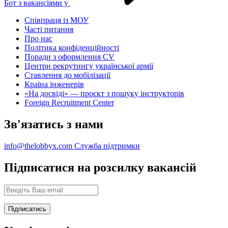
Бот з вакансіями у
Співпраця із МОУ
Часті питання
Про нас
Політика конфіденційності
Поради з оформлення CV
Центри рекрутингу української армії
Ставлення до мобілізації
Країна інженерів
«На досвіді» — проєкт з пошуку інструкторів
Foreign Recruitment Center
Зв'язатись з нами
info@thelobbyx.com
Служба підтримки
Підписатися на розсилку вакансій