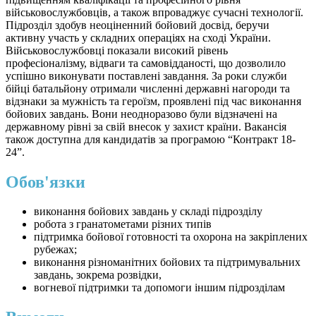
військовослужбовців, а також впроваджує сучасні технології.
Підрозділ здобув неоціненний бойовий досвід, беручи
активну участь у складних операціях на сході України.
Військовослужбовці показали високий рівень
професіоналізму, відваги та самовідданості, що дозволило
успішно виконувати поставлені завдання. За роки служби
бійці батальйону отримали численні державні нагороди та
відзнаки за мужність та героїзм, проявлені під час виконання
бойових завдань. Вони неодноразово були відзначені на
державному рівні за свій внесок у захист країни. Вакансія
також доступна для кандидатів за програмою “Контракт 18-
24”.
Обов'язки
виконання бойових завдань у складі підрозділу
робота з гранатометами різних типів
підтримка бойової готовності та охорона на закріплених
рубежах;
виконання різноманітних бойових та підтримувальних
завдань, зокрема розвідки,
вогневої підтримки та допомоги іншим підрозділам