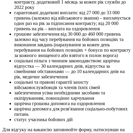
контракту, додатковий 1 місяць за кожен рік служби до
2022 року
гарантовані додаткові виплати: від 27 000 до 33 000
гривень (залежно від військового звання) – виплачується
один раз на рік за підписання контракту; від 20 000
гривень на рік – виплата на оздоровлення
грошове забезпечення від 30 000 до 460 000 гривень
залежно від часу перебування на бойових позиціях та
виконання завдань (нарахування за кожен день
перебування на бойових позиціях + бонуси по контракту
за кожного знищеного або взятого в полон ворога)
соціальні пільги з чинним законодавством: щорічна
відпустка — 30 календарних днів, відпустка за
сімейними обставинами — до 10 календарних днів на
рік, медичне забезпечення
соціальні та правові гарантії захисту
військовослужбовців та членів їхніх сімей
забезпечення усіма необхідними засобами та
екіпіруванням, повноцінне харчування
щорічна грошова допомога на оздоровлення
щорічна допомога для розв'язання соціально-побутових
питань
статус учасника бойових дій
Для відгуку на вакансію заповнюйте форму, натиснувши на