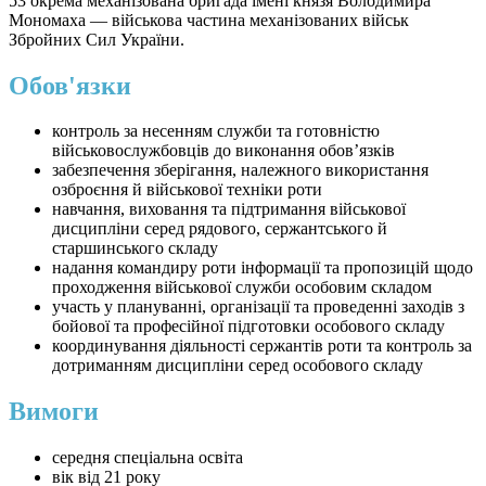
53 окрема механізована бригада імені князя Володимира
Мономаха — військова частина механізованих військ
Збройних Сил України.
Обов'язки
контроль за несенням служби та готовністю
військовослужбовців до виконання обов’язків
забезпечення зберігання, належного використання
озброєння й військової техніки роти
навчання, виховання та підтримання військової
дисципліни серед рядового, сержантського й
старшинського складу
надання командиру роти інформації та пропозицій щодо
проходження військової служби особовим складом
участь у плануванні, організації та проведенні заходів з
бойової та професійної підготовки особового складу
координування діяльності сержантів роти та контроль за
дотриманням дисципліни серед особового складу
Вимоги
середня спеціальна освіта
вік від 21 року