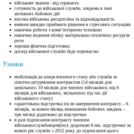
військове звання - від сержанта
готовність до військової служби, зокрема в зоні
активних бойових дій
висока військова дисципліна та відповідальність
вміння швидко приймати рішення в стресових ситуаціях
навички роботи з комп’ютерною технікою
навички ведення обліку матеріально-технічних ресурсів
роти
хороша фізична підготовка
досвід військової служби буде перевагою
Умови
мобілізація до кінця воєнного стану або служба за
піхотно-штурмовим контрактом (14 місяців для
цивільних; 10 місяців для чинних військових; від 6
місяців для військових, звільнених під час дії
військового стану)
гарантована відстрочка після завершення контракту – 6
місяців, за кожен місяць виконання бойових завдань –
три місяці додатково до відстрочки
в разі підписання контракту чинним
військовослужбовцем(ею): додаткові 6 міс. відстрочки за
кожен рік служби з 2022 року до підписання цього