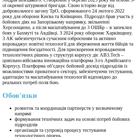
ої окремої штурмової бригади. Свою історію веде від
добровольчого загону ТрО, сформованого 24 лютого 2022
року для оборони Києва та Київщини. Підрозділ брав участь у
бойових діях на Запорізькому напрямку, звільненні
Херсонщини, а після масштабування до 3 ОШБр – в запеклих
боях у Бахмуті та Авдіївці. З 2024 року обороняє Харківщину.
3 АК забезпечується сучасним озброєнням та активно
впроваджує новітні технології для збереження життя бійців та
підвищення боєздатності. Для прискорення впровадження
технологічних рішень у структурі корпусу діє AB3.Tech –
цивільно-військова інноваційна платформа 3-го Армійського
Корпусу. Платформа об’єднує бойовий досвід підрозділів із
можливостями приватного сектору, забезпечуючи тестування,
адаптацію та масштабування технологій відповідно до
реальних потреб поля бою.
Обов'язки
розвиток та координація партнерств у визначеному
напрямі
формування технічних задач на основі потреб бойових
підрозділів
організація та супровід процесу тестування
технологічних рішень