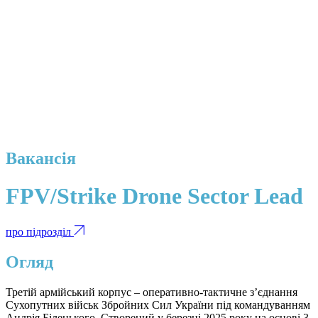
Вакансія
FPV/Strike Drone Sector Lead
про підрозділ
Огляд
Третій армійський корпус – оперативно-тактичне з’єднання
Сухопутних військ Збройних Сил України під командуванням
Андрія Білецького. Створений у березні 2025 року на основі 3-