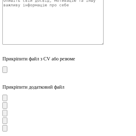
Прикріпити файл з CV або резюме
Прикріпити додатковий файл