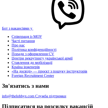
Бот з вакансіями у
Співпраця із МОУ
Часті питання
Про нас
Політика конфіденційності
Поради з оформлення CV
Центри рекрутингу української армії
Ставлення до мобілізації
Країна інженерів
«На досвіді» — проєкт з пошуку інструкторів
Foreign Recruitment Center
Зв'язатись з нами
info@thelobbyx.com
Служба підтримки
Підписатися на розсилку вакансій