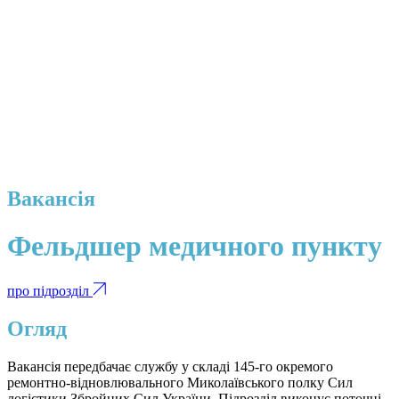
Вакансія
Фельдшер медичного пункту
про підрозділ
Огляд
Вакансія передбачає службу у складі 145-го окремого
ремонтно-відновлювального Миколаївського полку Сил
логістики Збройних Сил України. Підрозділ виконує поточні