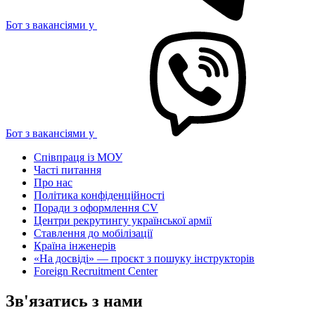
Бот з вакансіями у
Бот з вакансіями у
Співпраця із МОУ
Часті питання
Про нас
Політика конфіденційності
Поради з оформлення CV
Центри рекрутингу української армії
Ставлення до мобілізації
Країна інженерів
«На досвіді» — проєкт з пошуку інструкторів
Foreign Recruitment Center
Зв'язатись з нами