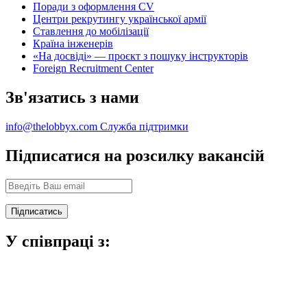
Поради з оформлення CV
Центри рекрутингу української армії
Ставлення до мобілізації
Країна інженерів
«На досвіді» — проєкт з пошуку інструкторів
Foreign Recruitment Center
Зв'язатись з нами
info@thelobbyx.com
Служба підтримки
Підписатися на розсилку вакансій
У співпраці з: