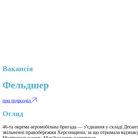
Вакансія
Фельдшер
про підрозділ
Огляд
46-та окрема аеромобільна бригада — з’єднання у складі Деса
звільненні правобережжя Херсонщини, за що отримала відзнаку 
Мелітопольському, Мар’їнському напрямках.