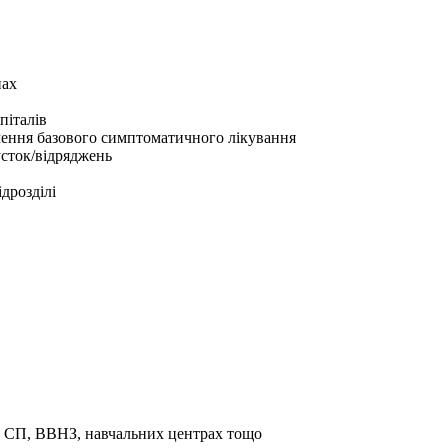
нах
піталів
ачення базового симптоматичного лікування
усток/відряджень
дрозділі
та СП, ВВНЗ, навчальних центрах тощо