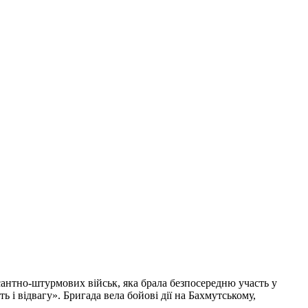
антно-штурмових військ, яка брала безпосередню участь у
і відвагу». Бригада вела бойові дії на Бахмутському,