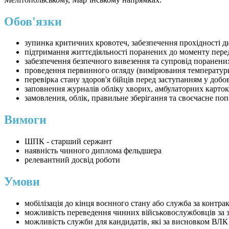
Обов'язки
зупинка критичних кровотеч, забезпечення прохідності д
підтримання життєдіяльності поранених до моменту переда
забезпечення безпечного вивезення та супровід поранених 
проведення первинного огляду (вимірювання температури,
перевірка стану здоров'я бійців перед заступанням у добо
заповнення журналів обліку хворих, амбулаторних карток
замовлення, облік, правильне зберігання та своєчасне поп
Вимоги
ШПК - старший сержант
наявність чинного диплома фельдшера
релевантний досвід роботи
Умови
мобілізація до кінця воєнного стану або служба за контра
можливість переведення чинних військовослужбовців за 
можливість служби для кандидатів, які за висновком ВЛК