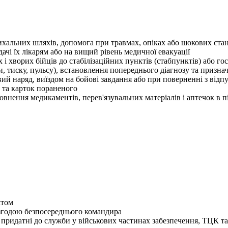
ихальних шляхів, допомога при травмах, опіках або шокових ста
чі їх лікарям або на вищий рівень медичної евакуації
і хворих бійців до стабілізаційних пунктів (стабпунктів) або гос
 тиску, пульсу), встановлення попереднього діагнозу та призн
вий наряд, виїздом на бойові завдання або при поверненні з відп
 та карток пораненого
овнення медикаментів, перев'язувальних матеріалів і аптечок в пі
ктом
згодою безпосереднього командира
 придатні до служби у військових частинах забезпечення, ТЦК 