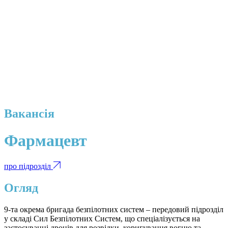
Вакансія
Фармацевт
про підрозділ
Огляд
9-та окрема бригада безпілотних систем – передовий підрозділ
у складі Сил Безпілотних Систем, що спеціалізується на
застосуванні дронів для розвідки, коригування вогню та