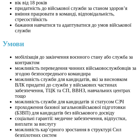
вік від 18 років
придатність до військової служби за станом здоров’я
вміння працювати в команді, відповідальність,
стресостійкість
бажання навчатися та адаптуватися до умов військової
служби
Умови
мобілізація до закінчення воєнного стану або служба за
контрактом
можливість переведення чинних військовослужбовців за
згодою безпосереднього командира
можливість служби для кандидатів, які за висновком
ВЛК придатні до служби у військових частинах
забезпечення, ТЦК та СП, ВВНЗ, навчальних центрах
тощо
можливість служби для кандидатів зі статусом СЗЧ
проходження базової загальновійськової підготовки
(БЗВП) для кандидатів без військового досвіду
соціальні гарантії: медичне забезпечення, відпустки,
виплати за вислугу
можливість кар’єрного зростання в структурі Сил
безпілотних систем