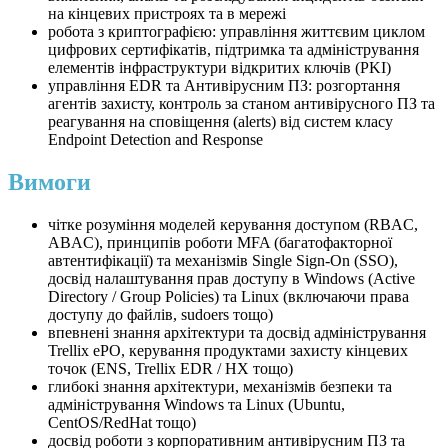
на кінцевих пристроях та в мережі
робота з криптографією: управління життєвим циклом
цифрових сертифікатів, підтримка та адміністрування
елементів інфраструктури відкритих ключів (PKI)
управління EDR та Антивірусним ПЗ: розгортання
агентів захисту, контроль за станом антивірусного ПЗ та
реагування на сповіщення (alerts) від систем класу
Endpoint Detection and Response
Вимоги
чітке розуміння моделей керування доступом (RBAC,
ABAC), принципів роботи MFA (багатофакторної
автентифікації) та механізмів Single Sign-On (SSO),
досвід налаштування прав доступу в Windows (Active
Directory / Group Policies) та Linux (включаючи права
доступу до файлів, sudoers тощо)
впевнені знання архітектури та досвід адміністрування
Trellix ePO, керування продуктами захисту кінцевих
точок (ENS, Trellix EDR / HX тощо)
глибокі знання архітектури, механізмів безпеки та
адміністрування Windows та Linux (Ubuntu,
CentOS/RedHat тощо)
досвід роботи з корпоративним антивірусним ПЗ та