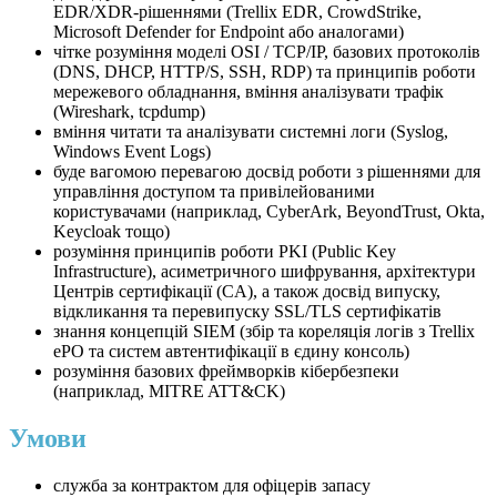
EDR/XDR-рішеннями (Trellix EDR, CrowdStrike,
Microsoft Defender for Endpoint або аналогами)
чітке розуміння моделі OSI / TCP/IP, базових протоколів
(DNS, DHCP, HTTP/S, SSH, RDP) та принципів роботи
мережевого обладнання, вміння аналізувати трафік
(Wireshark, tcpdump)
вміння читати та аналізувати системні логи (Syslog,
Windows Event Logs)
буде вагомою перевагою досвід роботи з рішеннями для
управління доступом та привілейованими
користувачами (наприклад, CyberArk, BeyondTrust, Okta,
Keycloak тощо)
розуміння принципів роботи PKI (Public Key
Infrastructure), асиметричного шифрування, архітектури
Центрів сертифікації (CA), а також досвід випуску,
відкликання та перевипуску SSL/TLS сертифікатів
знання концепцій SIEM (збір та кореляція логів з Trellix
ePO та систем автентифікації в єдину консоль)
розуміння базових фреймворків кібербезпеки
(наприклад, MITRE ATT&CK)
Умови
служба за контрактом для офіцерів запасу