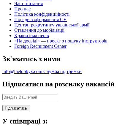
Часті питання
Про нас
Політика конфіденційності
Поради з оформлення CV
Центри рекрутингу української армії
Ставлення до мобілізації
Країна інженерів
«На досвіді» — проєкт з пошуку інструкторів
Foreign Recruitment Center
Зв'язатись з нами
info@thelobbyx.com
Служба підтримки
Підписатися на розсилку вакансій
У співпраці з: