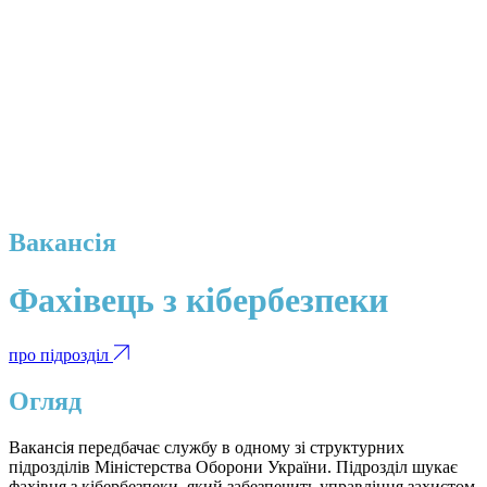
Вакансія
Фахівець з кібербезпеки
про підрозділ
Огляд
Вакансія передбачає службу в одному зі структурних
підрозділів Міністерства Оборони України. Підрозділ шукає
фахівця з кібербезпеки, який забезпечить управління захистом