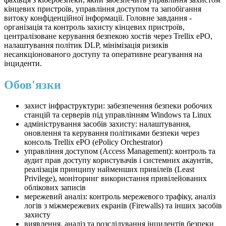
кінцевих пристроїв, управління доступом та запобігання
витоку конфіденційної інформації. Головне завдання -
організація та контроль захисту кінцевих пристроїв,
централізоване керування безпекою хостів через Trellix ePO,
налаштування політик DLP, мінімізація ризиків
несанкціонованого доступу та оперативне реагування на
інциденти.
Обов'язки
захист інфраструктури: забезпечення безпеки робочих
станцій та серверів під управлінням Windows та Linux
адміністрування засобів захисту: налаштування,
оновлення та керування політиками безпеки через
консоль Trellix ePO (ePolicy Orchestrator)
управління доступом (Access Management): контроль та
аудит прав доступу користувачів і системних акаунтів,
реалізація принципу найменших привілеїв (Least
Privilege), моніторинг використання привілейованих
облікових записів
мережевий аналіз: контроль мережевого трафіку, аналіз
логів з міжмережевих екранів (Firewalls) та інших засобів
захисту
виявлення, аналіз та розслідування інцидентів безпеки