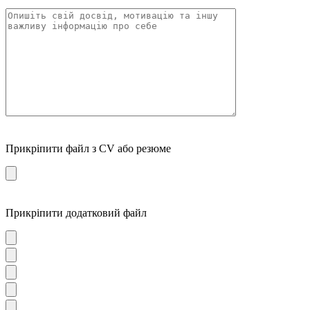
Прикріпити файл з CV або резюме
Прикріпити додатковий файл