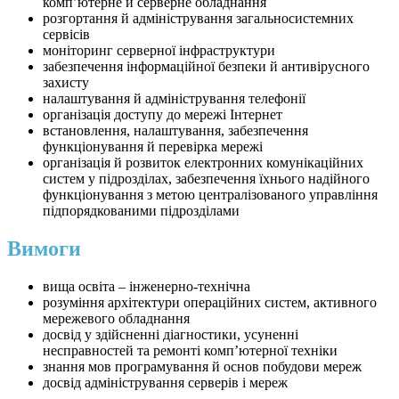
комп’ютерне й серверне обладнання
розгортання й адміністрування загальносистемних
сервісів
моніторинг серверної інфраструктури
забезпечення інформаційної безпеки й антивірусного
захисту
налаштування й адміністрування телефонії
організація доступу до мережі Інтернет
встановлення, налаштування, забезпечення
функціонування й перевірка мережі
організація й розвиток електронних комунікаційних
систем у підрозділах, забезпечення їхнього надійного
функціонування з метою централізованого управління
підпорядкованими підрозділами
Вимоги
вища освіта – інженерно-технічна
розуміння архітектури операційних систем, активного
мережевого обладнання
досвід у здійсненні діагностики, усуненні
несправностей та ремонті комп’ютерної техніки
знання мов програмування й основ побудови мереж
досвід адміністрування серверів і мереж