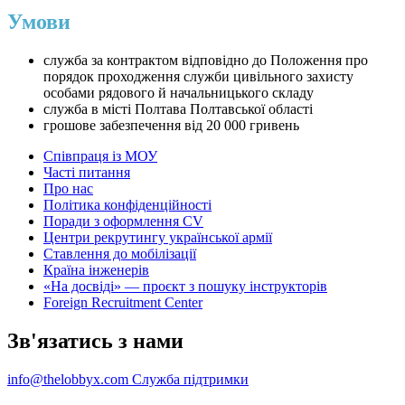
Умови
служба за контрактом відповідно до Положення про
порядок проходження служби цивільного захисту
особами рядового й начальницького складу
служба в місті Полтава Полтавської області
грошове забезпечення від 20 000 гривень
Співпраця із МОУ
Часті питання
Про нас
Політика конфіденційності
Поради з оформлення CV
Центри рекрутингу української армії
Ставлення до мобілізації
Країна інженерів
«На досвіді» — проєкт з пошуку інструкторів
Foreign Recruitment Center
Зв'язатись з нами
info@thelobbyx.com
Служба підтримки