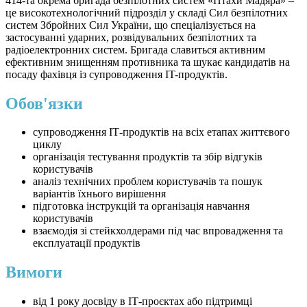
414-та окрема бригада безпілотних систем «Птахи Мадяра» –
це високотехнологічний підрозділ у складі Сил безпілотних
систем Збройних Сил України, що спеціалізується на
застосуванні ударних, розвідувальних безпілотних та
радіоелектронних систем. Бригада славиться активним
ефективним знищенням противника та шукає кандидатів на
посаду фахівця із супроводження IT-продуктів.
Обов'язки
супроводження ІТ-продуктів на всіх етапах життєвого
циклу
організація тестування продуктів та збір відгуків
користувачів
аналіз технічних проблем користувачів та пошук
варіантів їхнього вирішення
підготовка інструкцій та організація навчання
користувачів
взаємодія зі стейкхолдерами під час впровадження та
експлуатації продуктів
Вимоги
від 1 року досвіду в ІТ-проєктах або підтримці