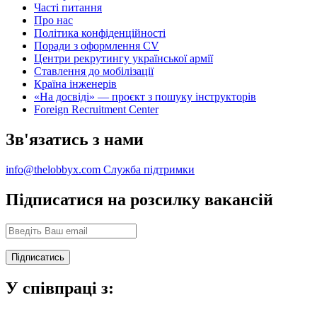
Часті питання
Про нас
Політика конфіденційності
Поради з оформлення CV
Центри рекрутингу української армії
Ставлення до мобілізації
Країна інженерів
«На досвіді» — проєкт з пошуку інструкторів
Foreign Recruitment Center
Зв'язатись з нами
info@thelobbyx.com
Служба підтримки
Підписатися на розсилку вакансій
У співпраці з: