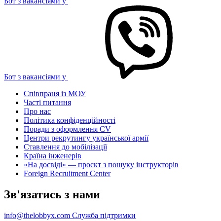
Бот з вакансіями у
Бот з вакансіями у
Співпраця із МОУ
Часті питання
Про нас
Політика конфіденційності
Поради з оформлення CV
Центри рекрутингу української армії
Ставлення до мобілізації
Країна інженерів
«На досвіді» — проєкт з пошуку інструкторів
Foreign Recruitment Center
Зв'язатись з нами
info@thelobbyx.com
Служба підтримки