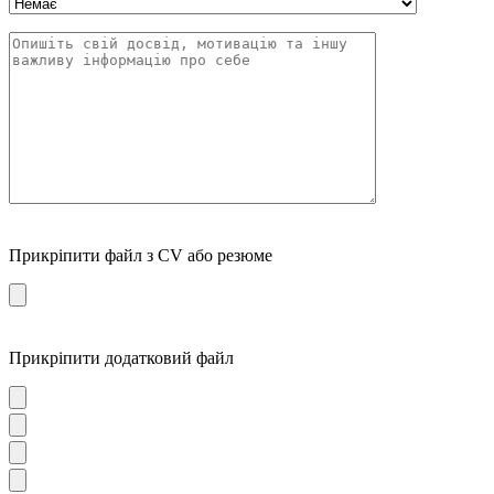
Прикріпити файл з CV або резюме
Прикріпити додатковий файл