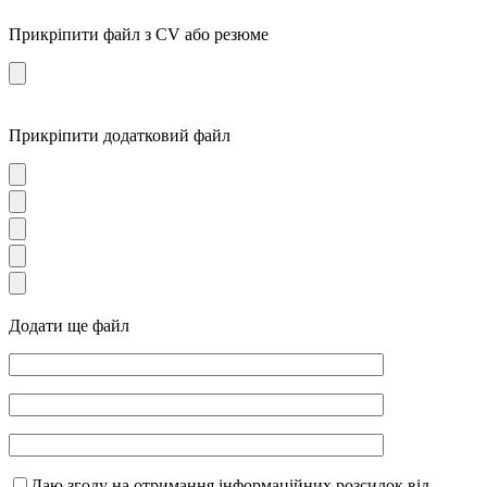
Прикріпити файл з CV або резюме
Прикріпити додатковий файл
Додати ще файл
Даю згоду на отримання інформаційних розсилок від