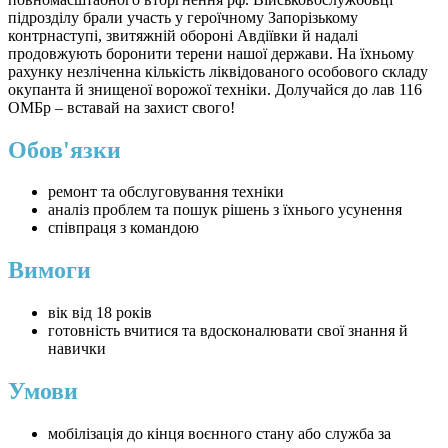
підрозділу брали участь у героїчному Запорізькому
контрнаступі, звитяжній обороні Авдіївки й надалі
продовжують боронити терени нашої держави. На їхньому
рахунку незліченна кількість ліквідованого особового складу
окупанта й знищеної ворожої техніки. Долучайся до лав 116
ОМБр – вставай на захист свого!
Обов'язки
ремонт та обслуговування техніки
аналіз проблем та пошук рішень з їхнього усунення
співпраця з командою
Вимоги
вік від 18 років
готовність вчитися та вдосконалювати свої знання й
навички
Умови
мобілізація до кінця воєнного стану або служба за