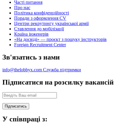
Часті питання
Про нас
Політика конфіденційності
Поради з оформлення CV
Центри рекрутингу української армії
Ставлення до мобілізації
Країна інженерів
«На досвіді» — проєкт з пошуку інструкторів
Foreign Recruitment Center
Зв'язатись з нами
info@thelobbyx.com
Служба підтримки
Підписатися на розсилку вакансій
У співпраці з: