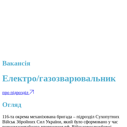
Вакансія
Електро/газозварювальник
про підрозділ
Огляд
116-та окрема механізована бригада – підрозділ Сухопутних
Військ Збройних Сил України, який було сформовано у час
повномасштабного вторгнення рф. Військовослужбовці