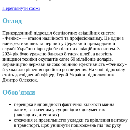
Переглянути схожі
Огляд
Прикордонний підрозділ безпілотних авіаційних систем
«Фенікс» — еталон надійності та професіоналізму. Це один з
найефективніших та перший у Державній прикордонній
службі України підрозділ безпілотних авіаційних систем. За
2024 рік було уражено близько 8 тисяч цілей, а вартість
знищеної техніки окупантів сягає 60 мільйонів доларів.
Керівництво держави високо оцінило ефективність «Феніксу»
й ухвалило рішення про його розширення. На чолі підрозділу
стоїть досвідчений офіцер, Герой України підполковник
Дмитро Олексюк.
Обов'язки
перевірка відповідності фактичної кількості майна
даним, зазначеним у супровідних документах
(накладних, атестатах)
стеження за правильністю укладки та кріплення вантажу
в транспорті, щоб уникнути пошкоджень під час руху