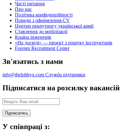
Часті питання
Про нас
Політика конфіденційності
Поради з оформлення CV
Центри рекрутингу української армії
Ставлення до мобілізації
Країна інженерів
«На досвіді» — проєкт з пошуку інструкторів
Foreign Recruitment Center
Зв'язатись з нами
info@thelobbyx.com
Служба підтримки
Підписатися на розсилку вакансій
У співпраці з: