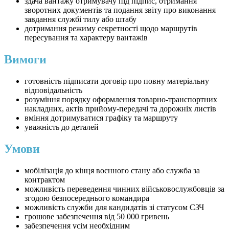
здача вантажу отримувачу під підпис, отримання
зворотних документів та подання звіту про виконання
завдання службі тилу або штабу
дотримання режиму секретності щодо маршрутів
пересування та характеру вантажів
Вимоги
готовність підписати договір про повну матеріальну
відповідальність
розуміння порядку оформлення товарно-транспортних
накладних, актів прийому-передачі та дорожніх листів
вміння дотримуватися графіку та маршруту
уважність до деталей
Умови
мобілізація до кінця воєнного стану або служба за
контрактом
можливість переведення чинних військовослужбовців за
згодою безпосереднього командира
можливість служби для кандидатів зі статусом СЗЧ
грошове забезпечення від 50 000 гривень
забезпечення усім необхідним