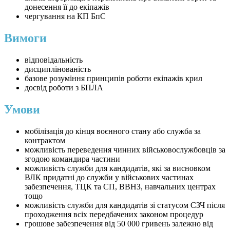
донесення її до екіпажів
чергування на КП БпС
Вимоги
відповідальність
дисциплінованість
базове розуміння принципів роботи екіпажів крил
досвід роботи з БПЛА
Умови
мобілізація до кінця воєнного стану або служба за
контрактом
можливість переведення чинних військовослужбовців за
згодою командира частини
можливість служби для кандидатів, які за висновком
ВЛК придатні до служби у військових частинах
забезпечення, ТЦК та СП, ВВНЗ, навчальних центрах
тощо
можливість служби для кандидатів зі статусом СЗЧ після
проходження всіх передбачених законом процедур
грошове забезпечення від 50 000 гривень залежно від