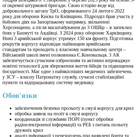
ої окремої штурмової бригади. Свою історію веде від
добровольчого загону ТрО, сформованого 24 лютого 2022
року для оборони Києва та Київщини. Підрозділ брав участь у
бойових діях на Запорізькому напрямку, звільненні
Херсонщини, а після масштабування до 3 ОШБр – в запеклих
боях у Бахмуті та Авдіївці. З 2024 року обороняє Харківщину.
Нині 3 армійський корпус утримує 150 км фронту. Підготовка
рекрутів корпусу відповідає найвищим армійським
стандартам та проходить у власному навчальному центрі –
Військовій школі імені полковника Є.Коновальця. 3 АК
забезпечується сучасним озброєнням та активно впроваджує
новітні технології для збереження життя бійців та підвищення
боєздатності. Має одне з найякісніших медичних забезпечень
у ЗСУ – власну Патронатну службу, сучасні стабілізаційні
пункти та відпрацьовану систему медеваку.
Обов'язки
забезпечення безпеки прольоту в смузі корпусу для крил
обробка заявок на політ в смузі корпусу
координація зі службами ПОРІ (пункт обробки
радіоелектронної інформації) та РЕБ з питань польоту
дружніх крил
аналіз інформації з перехоплень про виявлені борти та