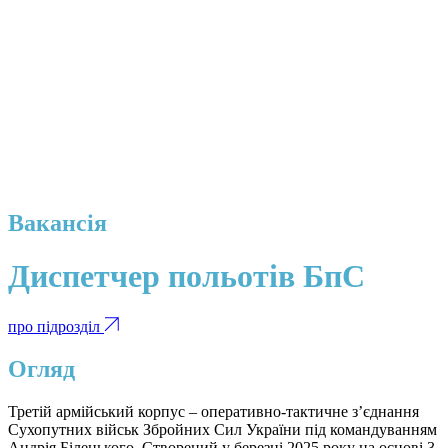
Вакансія
Диспетчер польотів БпС
про підрозділ
Огляд
Третій армійський корпус – оперативно-тактичне з’єднання
Сухопутних військ Збройних Сил України під командуванням
Андрія Білецького. Створений у березні 2025 року на основі 3-