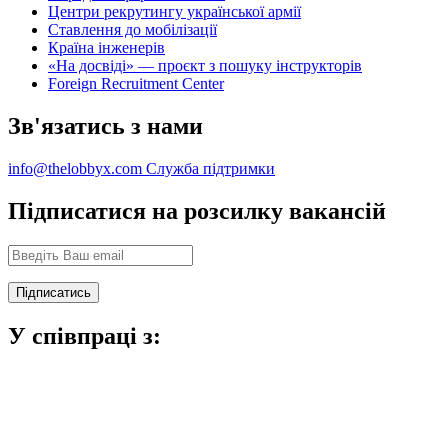
Центри рекрутингу української армії
Ставлення до мобілізації
Країна інженерів
«На досвіді» — проєкт з пошуку інструкторів
Foreign Recruitment Center
Зв'язатись з нами
info@thelobbyx.com
Служба підтримки
Підписатися на розсилку вакансій
У співпраці з: