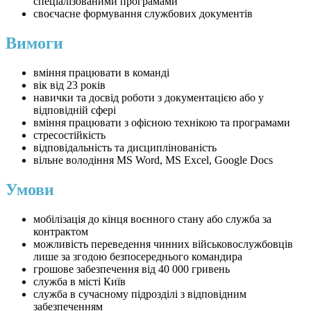
спеціалізованими програмами
своєчасне формування службових документів
Вимоги
вміння працювати в команді
вік від 23 років
навички та досвід роботи з документацією або у
відповідній сфері
вміння працювати з офісною технікою та програмами
стресостійкість
відповідальність та дисциплінованість
вільне володіння MS Word, MS Excel, Google Docs
Умови
мобілізація до кінця воєнного стану або служба за
контрактом
можливість переведення чинних військовослужбовців
лише за згодою безпосереднього командира
грошове забезпечення від 40 000 гривень
служба в місті Київ
служба в сучасному підрозділі з відповідним
забезпеченням