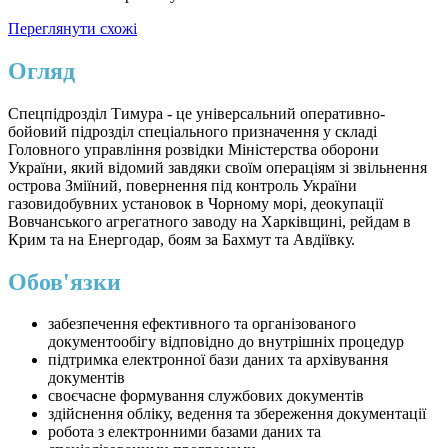
Переглянути схожі
Огляд
Спецпідрозділ Тимура - це універсальний оперативно-
бойовий підрозділ спеціального призначення у складі
Головного управління розвідки Міністерства оборони
України, який відомий завдяки своїм операціям зі звільнення
острова Зміїний, повернення під контроль України
газовидобувних установок в Чорному морі, деокупації ​​
Вовчанського агрегатного заводу на Харківщині, рейдам в
Крим та на Енергодар, боям за Бахмут та Авдіївку.
Обов'язки
забезпечення ефективного та організованого
документообігу відповідно до внутрішніх процедур
підтримка електронної бази даних та архівування
документів
своєчасне формування службових документів
здійснення обліку, ведення та збереження документації
робота з електронними базами даних та