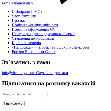
Бот з вакансіями у
Співпраця із МОУ
Часті питання
Про нас
Політика конфіденційності
Поради з оформлення CV
Центри рекрутингу української армії
Ставлення до мобілізації
Країна інженерів
«На досвіді» — проєкт з пошуку інструкторів
Foreign Recruitment Center
Зв'язатись з нами
info@thelobbyx.com
Служба підтримки
Підписатися на розсилку вакансій