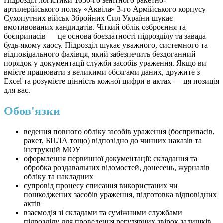
Підрозділ логістики 1030-го зенітного ракетно-
артилерійського полку «Аквіла» 3-го Армійського корпусу
Сухопутних військ Збройних Сил України шукає
вмотивованих кандидатів. Чіткий облік озброєння та
боєприпасів — це основа боєздатності підрозділу та завада
будь-якому хаосу. Підрозділ шукає уважного, системного та
відповідального фахівця, який забезпечить бездоганний
порядок у документації служби засобів ураження. Якщо ви
вмієте працювати з великими обсягами даних, дружите з
Excel та розумієте цінність кожної цифри в актах — ця позиція
для вас.
Обов'язки
ведення повного обліку засобів ураження (боєприпасів,
ракет, БПЛА тощо) відповідно до чинних наказів та
інструкцій МОУ
оформлення первинної документації: складання та
обробка роздавальних відомостей, донесень, журналів
обліку та накладних
супровід процесу списання використаних чи
пошкоджених засобів ураження, підготовка відповідних
актів
взаємодія зі складами та суміжними службами
підрозділу для проведення регулярних звірок залишків