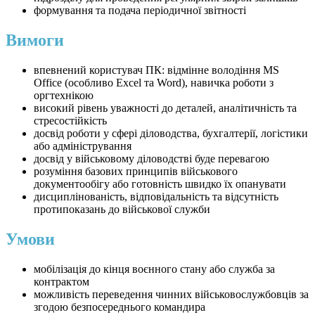
формування та подача періодичної звітності
Вимоги
впевнений користувач ПК: відмінне володіння MS
Office (особливо Excel та Word), навичка роботи з
оргтехнікою
​високий рівень уважності до деталей, аналітичність та
стресостійкість
​досвід роботи у сфері діловодства, бухгалтерії, логістики
або адміністрування
досвід у військовому діловодстві буде перевагою
розуміння базових принципів військового
документообігу або готовність швидко їх опанувати
дисциплінованість, відповідальність та відсутність
протипоказань до військової служби
Умови
мобілізація до кінця воєнного стану або служба за
контрактом
можливість переведення чинних військовослужбовців за
згодою безпосереднього командира