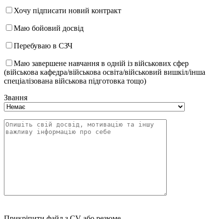
Хочу підписати новий контракт
Маю бойовий досвід
Перебуваю в СЗЧ
Маю завершене навчання в одній із військових сфер
(військова кафедра/військова освіта/військовий вишкіл/інша
спеціалізована військова підготовка тощо)
Звання
Прикріпити файл з CV або резюме