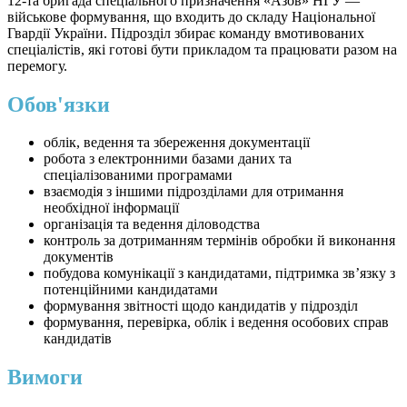
12-та бригада спеціального призначення «Азов» НГУ —
військове формування, що входить до складу Національної
Гвардії України. Підрозділ збирає команду вмотивованих
спеціалістів, які готові бути прикладом та працювати разом на
перемогу.
Обов'язки
облік, ведення та збереження документації
робота з електронними базами даних та
спеціалізованими програмами
взаємодія з іншими підрозділами для отримання
необхідної інформації
організація та ведення діловодства
контроль за дотриманням термінів обробки й виконання
документів
побудова комунікації з кандидатами, підтримка зв’язку з
потенційними кандидатами
формування звітності щодо кандидатів у підрозділ
формування, перевірка, облік і ведення особових справ
кандидатів
Вимоги