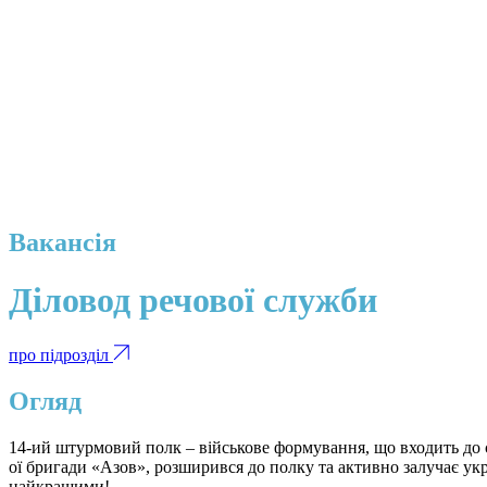
Вакансія
Діловод речової служби
про підрозділ
Огляд
14-ий штурмовий полк – військове формування, що входить до с
ої бригади «Азов», розширився до полку та активно залучає ук
найкращими!