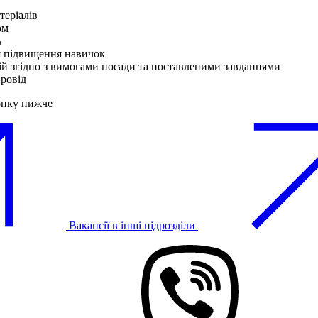
теріалів
ом
ь
я підвищення навичок
ій згідно з вимогами посади та поставленими завданнями
ровід
опку нижче
Вакансії в інші підрозділи