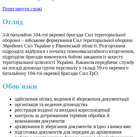
Переглянути схожі
Огляд
3-й батальйон 104-тої окремої бригади Сил територіальної
оборони – військове формування Сил територіальної оборони
Збройних Сил України у Рівненській області. Розгортання
підрозділу відбулося з початку повномасштабного вторгнення,
підрозділи бригади виконують бойові завдання із захисту
територіальної цілісності України. Вакансія передбачає службу
на посаді діловода групи персоналу у складі 59-го окремого
батальйону 104-тої окремої бригади Сил ТрО.
Обов'язки
здійснення обліку, ведення й збереження документації
організація та ведення діловодства
реєстрація вхідної та вихідної кореспонденції
контроль за дотриманням термінів обробки й
виконанням документів
архівування й зберігання документів згідно з вимогами
підготовка документів для передачі до архівування