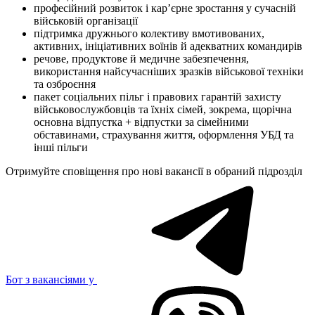
професійний розвиток і кар’єрне зростання у сучасній
військовій організації
підтримка дружнього колективу вмотивованих,
активних, ініціативних воїнів й адекватних командирів
речове, продуктове й медичне забезпечення,
використання найсучасніших зразків військової техніки
та озброєння
пакет соціальних пільг і правових гарантій захисту
військовослужбовців та їхніх сімей, зокрема, щорічна
основна відпустка + відпустки за сімейними
обставинами, страхування життя, оформлення УБД та
інші пільги
Отримуйте сповіщення про нові вакансії в обраний підрозділ
Бот з вакансіями у