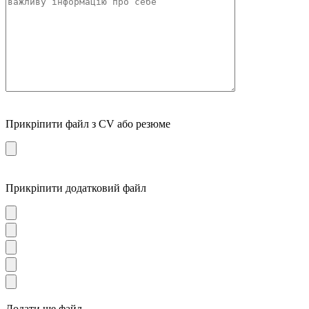
Прикріпити файл з CV або резюме
Прикріпити додатковий файл
Додати ще файл