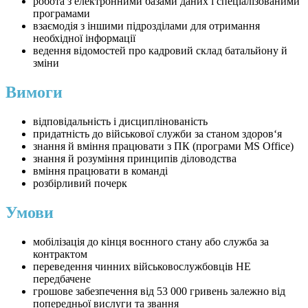
робота з електронними базами даних і спеціалізованими
програмами
взаємодія з іншими підрозділами для отримання
необхідної інформації
ведення відомостей про кадровий склад батальйону й
зміни
Вимоги
відповідальність і дисциплінованість
придатність до військової служби за станом здоров‘я
знання й вміння працювати з ПК (програми MS Office)
знання й розуміння принципів діловодства
вміння працювати в команді
розбірливий почерк
Умови
мобілізація до кінця воєнного стану або служба за
контрактом
переведення чинних військовослужбовців НЕ
передбачене
грошове забезпечення від 53 000 гривень залежно від
попередньої вислуги та звання