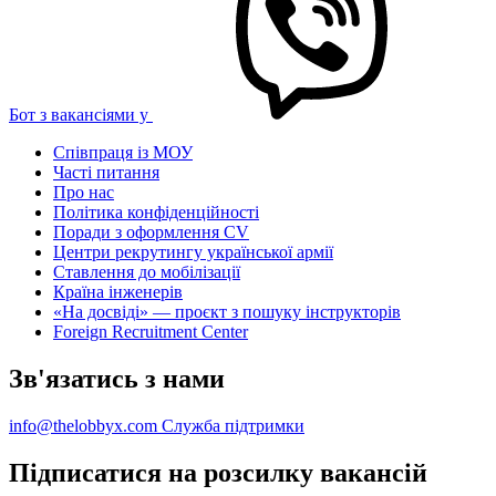
Бот з вакансіями у
Співпраця із МОУ
Часті питання
Про нас
Політика конфіденційності
Поради з оформлення CV
Центри рекрутингу української армії
Ставлення до мобілізації
Країна інженерів
«На досвіді» — проєкт з пошуку інструкторів
Foreign Recruitment Center
Зв'язатись з нами
info@thelobbyx.com
Служба підтримки
Підписатися на розсилку вакансій