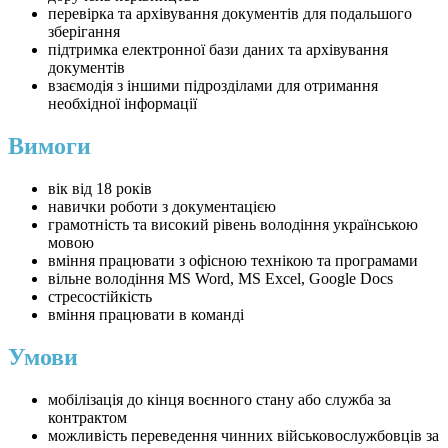
перевірка та архівування документів для подальшого
зберігання
підтримка електронної бази даних та архівування
документів
взаємодія з іншими підрозділами для отримання
необхідної інформації
Вимоги
вік від 18 років
навички роботи з документацією
грамотність та високий рівень володіння українською
мовою
вміння працювати з офісною технікою та програмами
вільне володіння MS Word, MS Excel, Google Docs
стресостійкість
вміння працювати в команді
Умови
мобілізація до кінця воєнного стану або служба за
контрактом
можливість переведення чинних військовослужбовців за