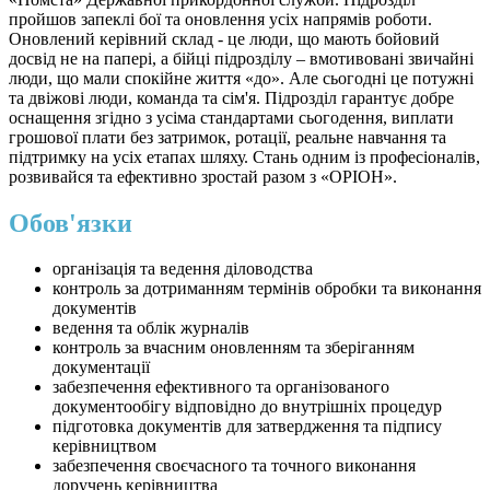
пройшов запеклі бої та оновлення усіх напрямів роботи.
Оновлений керівний склад - це люди, що мають бойовий
досвід не на папері, а бійці підрозділу – вмотивовані звичайні
люди, що мали спокійне життя «до». Але сьогодні це потужні
та двіжові люди, команда та сім'я. Підрозділ гарантує добре
оснащення згідно з усіма стандартами сьогодення, виплати
грошової плати без затримок, ротації, реальне навчання та
підтримку на усіх етапах шляху. Стань одним із професіоналів,
розвивайся та ефективно зростай разом з «ОРІОН».
Обов'язки
організація та ведення діловодства
контроль за дотриманням термінів обробки та виконання
документів
ведення та облік журналів
контроль за вчасним оновленням та зберіганням
документації
забезпечення ефективного та організованого
документообігу відповідно до внутрішніх процедур
підготовка документів для затвердження та підпису
керівництвом
забезпечення своєчасного та точного виконання
доручень керівництва