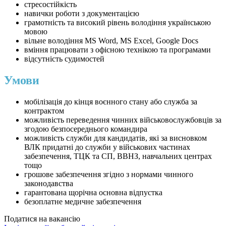
стресостійкість
навички роботи з документацією
грамотність та високий рівень володіння українською
мовою
вільне володіння MS Word, MS Excel, Google Docs
вміння працювати з офісною технікою та програмами
відсутність судимостей
Умови
мобілізація до кінця воєнного стану або служба за
контрактом
можливість переведення чинних військовослужбовців за
згодою безпосереднього командира
можливість служби для кандидатів, які за висновком
ВЛК придатні до служби у військових частинах
забезпечення, ТЦК та СП, ВВНЗ, навчальних центрах
тощо
грошове забезпечення згідно з нормами чинного
законодавства
гарантована щорічна основна відпустка
безоплатне медичне забезпечення
Податися на вакансію