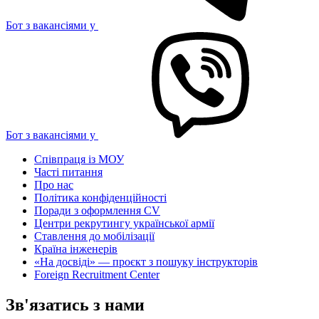
Бот з вакансіями у
Бот з вакансіями у
Співпраця із МОУ
Часті питання
Про нас
Політика конфіденційності
Поради з оформлення CV
Центри рекрутингу української армії
Ставлення до мобілізації
Країна інженерів
«На досвіді» — проєкт з пошуку інструкторів
Foreign Recruitment Center
Зв'язатись з нами