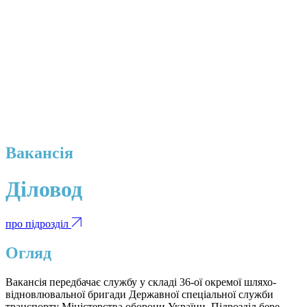
Вакансія
Діловод
про підрозділ
Огляд
Вакансія передбачає службу у складі 36-ої окремої шляхо-
відновлювальної бригади Державної спеціальної служби
транспорту Міністерства оборони України. Підрозділ бере