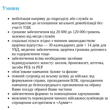
Умови
мобілізація напряму до підрозділу або служба за
контрактом до оголошення загальної демобілізації без
участі ТЦК
грошове забезпечення від 20 000 до 120 000 гривень
залежно від місця служби
соціальні пільги згідно з чинним законодавством:
щорічна відпустка — 30 календарних днів + 14 днів для
УБД, медичне забезпечення, щорічна грошова допомога
на оздоровлення тощо
забезпечення всіма необхідними засобами
індивідуального захисту: шолом, бронежилет, аптечка,
засоби РЕБ та РЕР
обов’язкове навчання: базове та фахове
повний супровід на всьому шляху до війська: від
формування справи, проходження ВЛК, проходження
навчання до безпосереднього призначення на обрану
Вами посаду обраної Вами частини
забезпечення формою та повноцінним харчуванням
можливість переведення чинних військовослужбовців за
спрощеним алгоритмом в «Армія+»