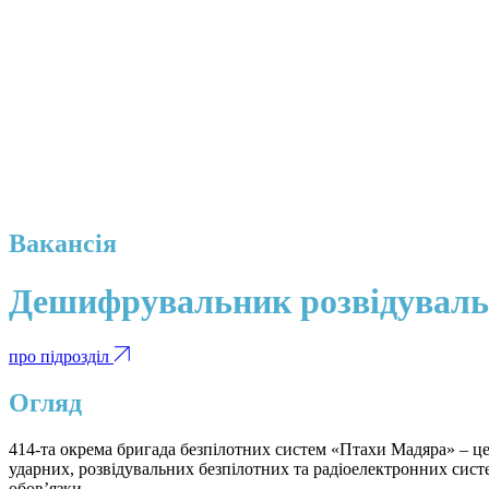
Вакансія
Дешифрувальник розвідуваль
про підрозділ
Огляд
414-та окрема бригада безпілотних систем «Птахи Мадяра» – це
ударних, розвідувальних безпілотних та радіоелектронних сис
обов’язки.