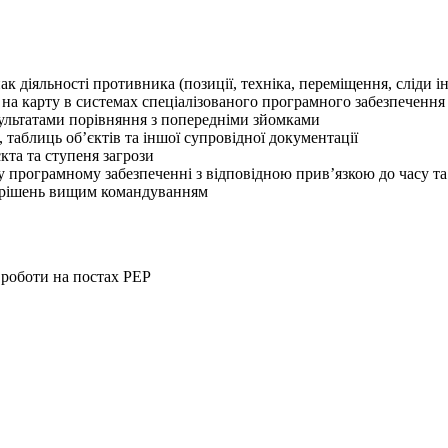
нак діяльності противника (позиції, техніка, переміщення, сліди
 на карту в системах спеціалізованого програмного забезпечення
зультатами порівняння з попередніми зйомками
таблиць об’єктів та іншої супровідної документації
кта та ступеня загрози
 програмному забезпеченні з відповідною прив’язкою до часу та
тя рішень вищим командуванням
 роботи на постах РЕР