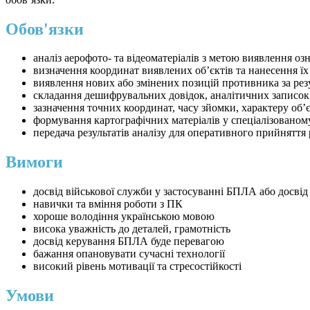
Обов'язки
аналіз аерофото- та відеоматеріалів з метою виявлення оз
визначення координат виявлених об’єктів та нанесення їх
виявлення нових або змінених позицій противника за ре
складання дешифрувальних довідок, аналітичних записок, 
зазначення точних координат, часу зйомки, характеру об’є
формування картографічних матеріалів у спеціалізованому
передача результатів аналізу для оперативного прийнят
Вимоги
досвід військової служби у застосуванні БПЛА або досвід
навички та вміння роботи з ПК
хороше володіння українською мовою
висока уважність до деталей, грамотність
досвід керування БПЛА буде перевагою
бажання опановувати сучасні технології
високий рівень мотивації та стресостійкості
Умови