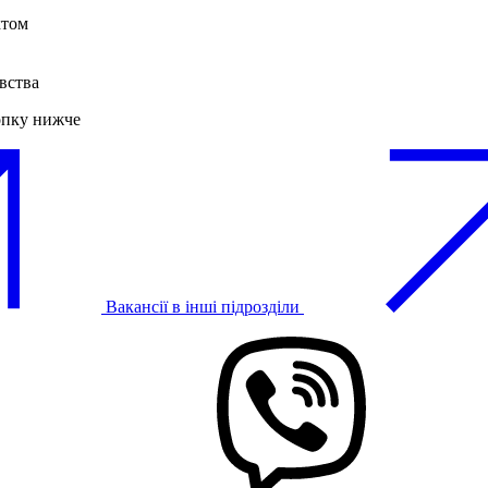
ктом
вства
опку нижче
Вакансії в інші підрозділи