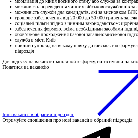
мобілізація до кінця воєнного стану або служба за контра
можливість переведення чинних військовослужбовців за
можливість служби для кандидатів, які за висновком ВЛК
грошове забезпечення від 20 000 до 50 000 гривень залежн
соціальні пільги згідно з чинним законодавством: щоріч
забезпечення формою, всіма необхідними засобами індив
обов’язкове проходження базової загальновійськової підг
служба в місті Київ
повний супровід на всьому шляху до війська: від форму
підрозділ
Для відгуку на вакансію заповнюйте форму, натиснувши на кн
Податися на вакансію
Інші вакансії в обраний підрозділ
Отримуйте сповіщення про нові вакансії в обраний підрозділ