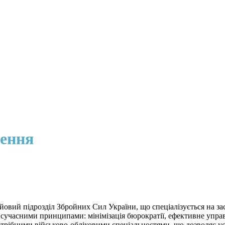
чення
овий підрозділ Збройних Сил України, що спеціалізується на за
сучасними принципами: мінімізація бюрократії, ефективне управл
 потрібними військово-обліковими спеціальностями, що дозволяє 