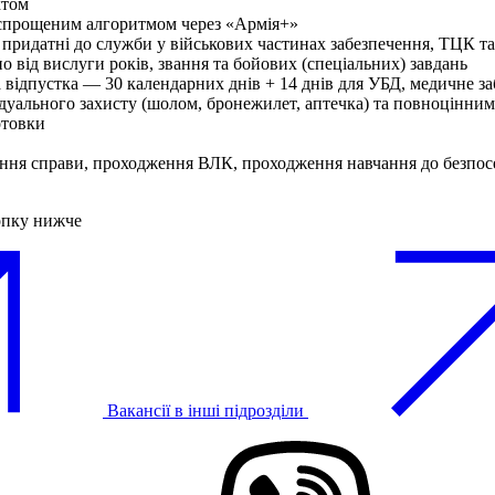
ктом
 спрощеним алгоритмом через «Армія+»
 придатні до служби у військових частинах забезпечення, ТЦК 
о від вислуги років, звання та бойових (спеціальних) завдань
на відпустка — 30 календарних днів + 14 днів для УБД, медичне 
ідуального захисту (шолом, бронежилет, аптечка) та повноцінни
отовки
вання справи, проходження ВЛК, проходження навчання до безпо
опку нижче
Вакансії в інші підрозділи