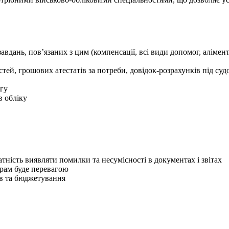
авдань, пов’язаних з цим (компенсації, всі види допомог, алімен
тей, грошових атестатів за потреби, довідок-розрахунків під суд
ігу
в обліку
датність виявляти помилки та несумісності в документах і звітах
грам буде перевагою
ів та бюджетування