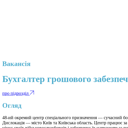
Вакансія
Бухгалтер грошового забезпе
про підрозділ
Огляд
48-ий окремий центр спеціального призначення — сучасний бой
Дислокація — місто Київ та Київська область. Центр працює за 
цінує своїх військовослужбовців і забезпечує їх навчанням за