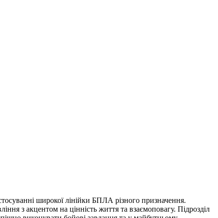
стосуванні широкої лінійки БПЛА різного призначення.
іння з акцентом на цінність життя та взаємоповагу. Підрозділ
успішно виконувати бойові завдання та у майбутньому