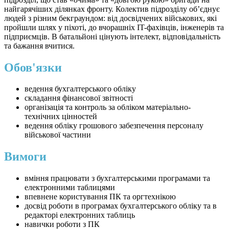
найгарячіших ділянках фронту. Колектив підрозділу об’єднує
людей з різним бекграундом: від досвідчених військових, які
пройшли шлях у піхоті, до вчорашніх IT-фахівців, інженерів та
підприємців. В батальйоні цінують інтелект, відповідальність
та бажання вчитися.
Обов'язки
ведення бухгалтерського обліку
складання фінансової звітності
організація та контроль за обліком матеріально-
технічних цінностей
ведення обліку грошового забезпечення персоналу
військової частини
Вимоги
вміння працювати з бухгалтерськими програмами та
електронними таблицями
впевнене користування ПК та оргтехнікою
досвід роботи в програмах бухгалтерського обліку та в
редакторі електронних таблиць
навички роботи з ПК