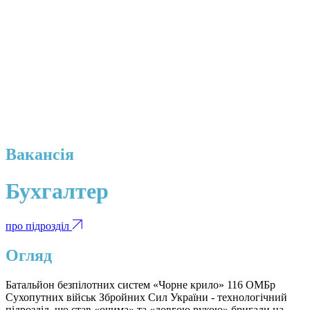
Вакансія
Бухгалтер
про підрозділ
Огляд
Батальйон безпілотних систем «Чорне крило» 116 ОМБр
Сухопутних військ Збройних Сил України - технологічний
підрозділ, що став «очима» та «довгою рукою» бригади на